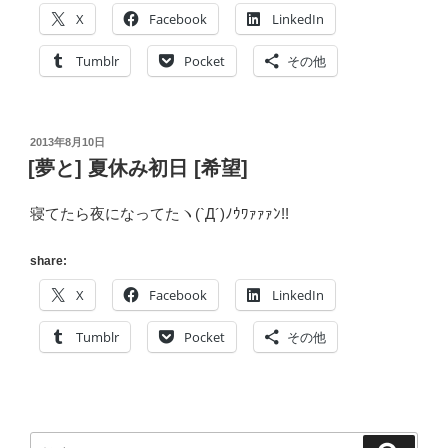
フ
X
Facebook
LinkedIn
ラ
エ
Tumblr
Pocket
その他
ン
ジ
ニ
投
2013年8月10日
ア
稿
[夢と] 夏休み初日 [希望]
に
日:
限
寝てたら夜になってたヽ(`Д´)ﾉｳﾜｧｧｧﾝ!!
っ
て、
share:
OS
X
Facebook
LinkedIn
X
10.10
Tumblr
Pocket
その他
on
iMac
mid
2011
で
検