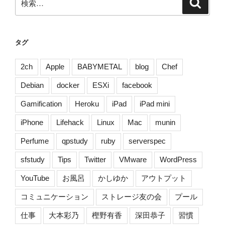
検
索
重
索:
く
な
タグ
る
現
2ch
Apple
BABYMETAL
blog
Chef
象
を
Debian
docker
ESXi
facebook
解
Gamification
Heroku
iPad
iPad mini
決
す
iPhone
Lifehack
Linux
Mac
munin
る
3
Perfume
qpstudy
ruby
serverspec
つ
sfstudy
Tips
Twitter
VMware
WordPress
の
方
YouTube
お風呂
かしゆか
アウトプット
法”
コミュニケーション
ストレージ友の会
プール
の
仕事
大本彩乃
樫野有香
深田恭子
習慣