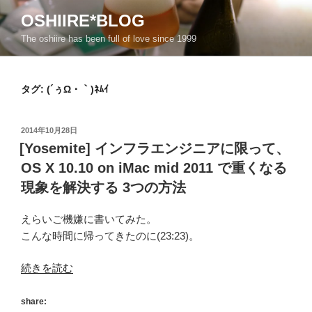
コ
OSHIIRE*BLOG
ン
The oshiire has been full of love since 1999
テ
ン
ツ
タグ:
(´ぅΩ・｀)ﾈﾑｲ
へ
ス
キ
投
2014年10月28日
ッ
稿
[Yosemite] インフラエンジニアに限って、
日:
プ
OS X 10.10 on iMac mid 2011 で重くなる
現象を解決する 3つの方法
えらいご機嫌に書いてみた。
こんな時間に帰ってきたのに(23:23)。
“[Yosemite]
続きを読む
イ
ン
share: