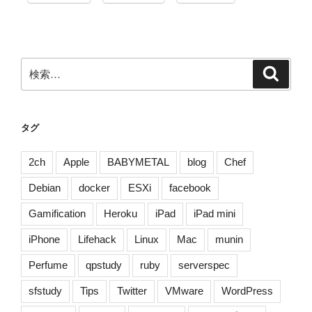
検
検
索
索:
タグ
2ch
Apple
BABYMETAL
blog
Chef
Debian
docker
ESXi
facebook
Gamification
Heroku
iPad
iPad mini
iPhone
Lifehack
Linux
Mac
munin
Perfume
qpstudy
ruby
serverspec
sfstudy
Tips
Twitter
VMware
WordPress