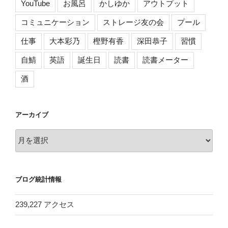
YouTube
お風呂
かしゆか
アウトプット
コミュニケーション
ストレージ友の会
プール
仕事
大本彩乃
樫野有香
深田恭子
習慣
自鯖
英語
誕生日
読書
読書メーター
酒
アーカイブ
ア
ー
カ
イ
ブログ統計情報
ブ
239,227 アクセス