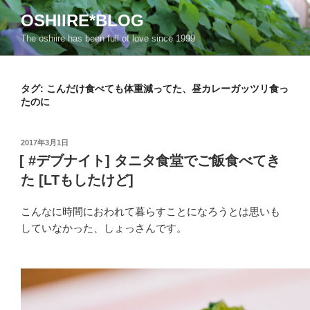
コ
OSHIIRE*BLOG
ン
The oshiire has been full of love since 1999
テ
ン
ツ
タグ:
こんだけ食べても体重減ってた、昼カレーガッツリ食っ
へ
たのに
ス
キ
ッ
投
2017年3月1日
稿
プ
[ #デブナイト] タニタ食堂でご飯食べてき
日:
た [LTもしたけど]
こんなに時間におわれて暮らすことになろうとは思いも
していなかった、しょっさんです。