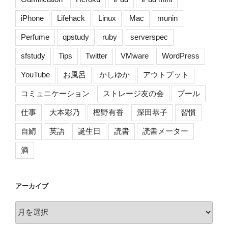
iPhone
Lifehack
Linux
Mac
munin
Perfume
qpstudy
ruby
serverspec
sfstudy
Tips
Twitter
VMware
WordPress
YouTube
お風呂
かしゆか
アウトプット
コミュニケーション
ストレージ友の会
プール
仕事
大本彩乃
樫野有香
深田恭子
習慣
自鯖
英語
誕生日
読書
読書メーター
酒
アーカイブ
ア
ー