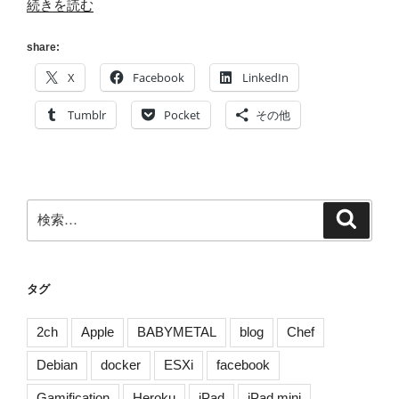
“[ア
続きを読む
ク
ア
share:
リ
X
Facebook
LinkedIn
ウ
ム
Tumblr
Pocket
その他
に]
仕
事
と
検
検
水
索
索:
槽
と
[溺
タグ
れ
る
2ch
Apple
BABYMETAL
blog
Chef
日々]”
Debian
docker
ESXi
facebook
の
Gamification
Heroku
iPad
iPad mini