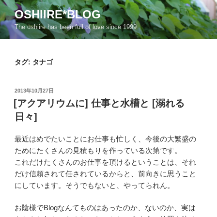
コ
OSHIIRE*BLOG
ン
The oshiire has been full of love since 1999
テ
ン
ツ
タグ:
タナゴ
へ
ス
キ
投
2013年10月27日
ッ
稿
[アクアリウムに] 仕事と水槽と [溺れる
日:
プ
日々]
最近はめでたいことにお仕事も忙しく、今後の大繁盛の
ためにたくさんの見積もりを作っている次第です。
これだけたくさんのお仕事を頂けるということは、それ
だけ信頼されて任されているからと、前向きに思うこと
にしています。そうでもないと、やってられん。
お陰様でBlogなんてものはあったのか、ないのか、実は