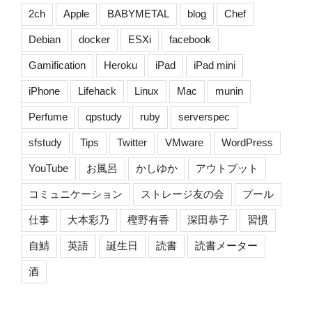
2ch
Apple
BABYMETAL
blog
Chef
Debian
docker
ESXi
facebook
Gamification
Heroku
iPad
iPad mini
iPhone
Lifehack
Linux
Mac
munin
Perfume
qpstudy
ruby
serverspec
sfstudy
Tips
Twitter
VMware
WordPress
YouTube
お風呂
かしゆか
アウトプット
コミュニケーション
ストレージ友の会
プール
仕事
大本彩乃
樫野有香
深田恭子
習慣
自鯖
英語
誕生日
読書
読書メーター
酒