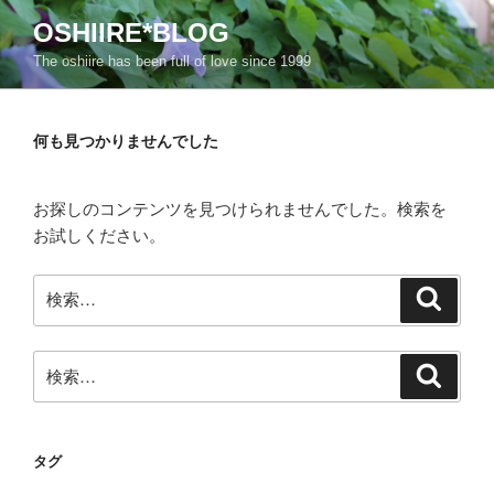
コ
OSHIIRE*BLOG
ン
The oshiire has been full of love since 1999
テ
ン
ツ
何も見つかりませんでした
へ
ス
キ
お探しのコンテンツを見つけられませんでした。検索を
ッ
お試しください。
プ
検
検
索
索:
検
検
索
索:
タグ