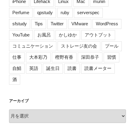
iPhone
Lifehack
Linux
Mac
munin
Perfume
qpstudy
ruby
serverspec
sfstudy
Tips
Twitter
VMware
WordPress
YouTube
お風呂
かしゆか
アウトプット
コミュニケーション
ストレージ友の会
プール
仕事
大本彩乃
樫野有香
深田恭子
習慣
自鯖
英語
誕生日
読書
読書メーター
酒
アーカイブ
ア
ー
カ
イ