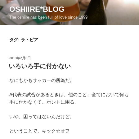
コ
OSHIIRE*BLOG
ン
The oshiire has been full of love since 1999
テ
ン
ツ
タグ:
ラトビア
へ
ス
キ
投
2013年2月6日
ッ
稿
いろいろ手に付かない
日:
プ
なにもかもサッカーの所為だ。
A代表の試合があるときは、他のこと、全てにおいて何も
手に付かなくて、ホントに困る。
いや、困ってはないんだけど。
ということで、キック☆オフ