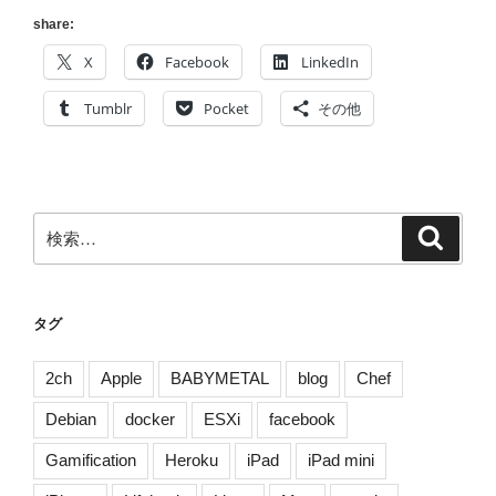
share:
X
Facebook
LinkedIn
Tumblr
Pocket
その他
検
検
索
索:
タグ
2ch
Apple
BABYMETAL
blog
Chef
Debian
docker
ESXi
facebook
Gamification
Heroku
iPad
iPad mini