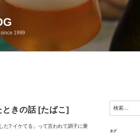
OG
e since 1999
検
たときの話 [たばこ]
索:
した? イケてる」って言われて調子に乗
タグ