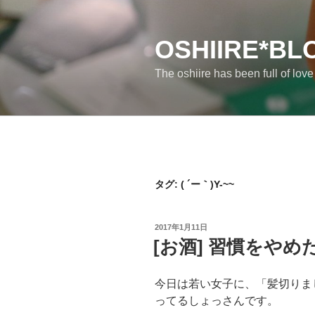
コ
ン
テ
OSHIIRE*BL
ン
The oshiire has been full of lov
ツ
へ
ス
キ
ッ
プ
タグ:
( ´ー｀)Y-~~
投
2017年1月11日
稿
[お酒] 習慣をやめ
日:
今日は若い女子に、「髪切りま
ってるしょっさんです。