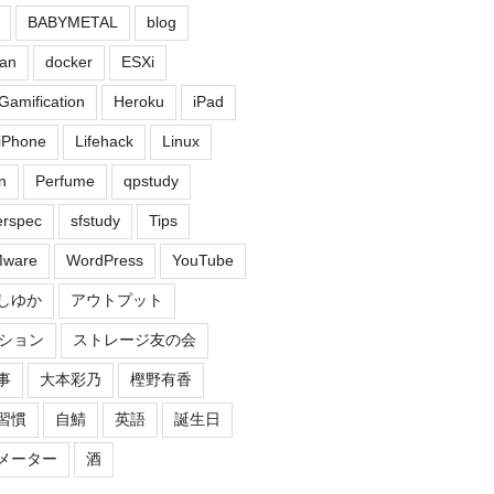
BABYMETAL
blog
an
docker
ESXi
Gamification
Heroku
iPad
iPhone
Lifehack
Linux
n
Perfume
qpstudy
erspec
sfstudy
Tips
ware
WordPress
YouTube
しゆか
アウトプット
ション
ストレージ友の会
事
大本彩乃
樫野有香
習慣
自鯖
英語
誕生日
メーター
酒