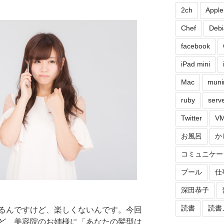
2ch
Apple
Chef
Debi
facebook
iPad mini
Mac
muni
ruby
serv
Twitter
VM
お風呂
か
コミュニケー
プール
仕
深田恭子
読書
読書
るんですけど、楽しくないんです。今回
ど、美容院のお姉様に「あなたの髪型は