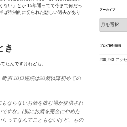
くない」とか 15年通ってて今まで何だっ
アーカイブ
半ば強制的に切られた悲しい過去があり
ア
ー
カ
イ
とき
ブ
ブログ統計情報
239,243 アク
と書いてたんですけれども。
断酒 10日連続は20歳以降初めての
にもならないお酒を飲む場が提供され
かですな。(別にお酒を完全にやめた
からってなんてこともないけど、もの