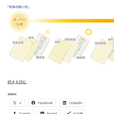
“[毛
続きを読む
布]
ダ
share:
メ
X
Facebook
LinkedIn
に
な
Tumblr
Pocket
その他