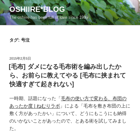
コ
OSHIIRE*BLOG
ン
The oshiire has been full of love since 1999
テ
ン
ツ
タグ:
号泣
へ
ス
キ
投
2015年2月5日
ッ
稿
[毛布] ダメになる毛布術を編み出したか
日:
プ
ら、お前らに教えてやる [毛布に挟まれて
快適すぎて起きれない]
一時期、話題になった「
毛布の使い方で変わる、布団の
あったか度 | ねむりラボ
」による「毛布を敷き布団の上に
敷く方があったかい」について、どうにもこうにも納得
のいかないことがあったので、とある術を試してみまし
た。