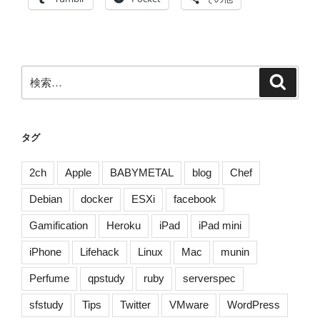
る
毛
布
術
検
検
を
索
索:
編
み
出
タグ
し
た
2ch
Apple
BABYMETAL
blog
Chef
か
Debian
docker
ESXi
facebook
ら、
お
Gamification
Heroku
iPad
iPad mini
前
iPhone
Lifehack
Linux
Mac
munin
ら
に
Perfume
qpstudy
ruby
serverspec
教
え
sfstudy
Tips
Twitter
VMware
WordPress