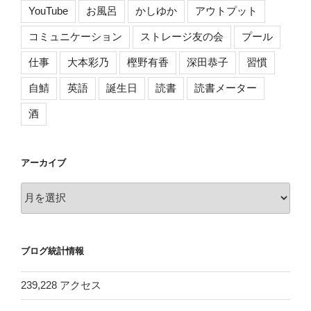
て
YouTube
お風呂
かしゆか
アウトプット
や
る
コミュニケーション
ストレージ友の会
プール
[毛
仕事
大本彩乃
樫野有香
深田恭子
習慣
布
に
自鯖
英語
誕生日
読書
読書メーター
挟
酒
ま
れ
て
アーカイブ
快
適
ア
す
ー
ぎ
カ
て
イ
起
ブログ統計情報
ブ
き
れ
239,228 アクセス
な