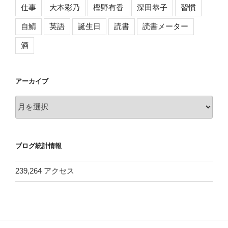
仕事
大本彩乃
樫野有香
深田恭子
習慣
自鯖
英語
誕生日
読書
読書メーター
酒
アーカイブ
ア
ー
カ
イ
ブログ統計情報
ブ
239,264 アクセス