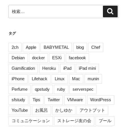
ョ
検
検
1
索
索:
(ヤ
ン
グ
タグ
ジ
ャ
2ch
Apple
BABYMETAL
blog
Chef
ン
Debian
docker
ESXi
facebook
プ
コ
Gamification
Heroku
iPad
iPad mini
ミ
iPhone
Lifehack
Linux
Mac
munin
ッ
ク
Perfume
qpstudy
ruby
serverspec
ス
BJ)”
sfstudy
Tips
Twitter
VMware
WordPress
の
YouTube
お風呂
かしゆか
アウトプット
コミュニケーション
ストレージ友の会
プール