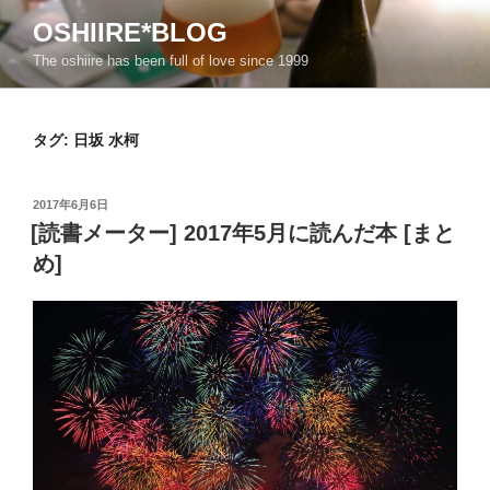
コ
OSHIIRE*BLOG
ン
The oshiire has been full of love since 1999
テ
ン
ツ
タグ:
日坂 水柯
へ
ス
キ
投
2017年6月6日
ッ
稿
[読書メーター] 2017年5月に読んだ本 [まと
日:
プ
め]