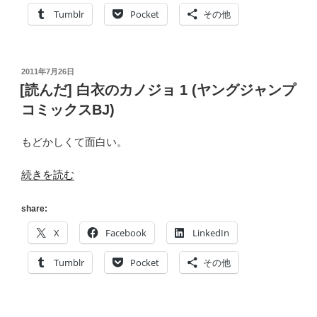
ー]
Tumblr
Pocket
その他
2017
年
5
投
2011年7月26日
月
稿
[読んだ] 白衣のカノジョ 1 (ヤングジャンプ
に
日:
コミックスBJ)
読
ん
もどかしくて面白い。
だ
本
“[読
続きを読む
[ま
ん
と
だ]
share:
め]”
白
の
X
Facebook
LinkedIn
衣
の
Tumblr
Pocket
その他
カ
ノ
ジ