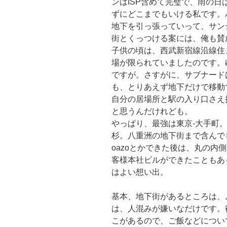
ンはISP含めて完璧で、雨の日
ずにどこまでもいける私です。
地下を引っ張っていって、サン
街とくっつける案には、俺も賛
子供の頃は、西武新宿線沿線住
場が限られていましたのです。
ですが。さすがに、サブナード
も、とりあえず地下だけで移動
自分の居場所と駅の入り口さえ
と思うんだけれども。
やっぱり、最強は東京-大手町
杉。八重洲の地下街まで含んで
oazoとかできた後は、丸の内
客様本社ビルができたこともあ
はよい想い出。
基本、地下街があるところは、
は、人混みが嫌いなだけです。
こがあるので、ご飯などについ