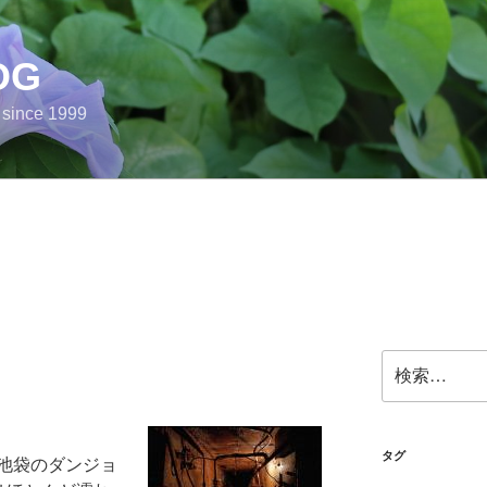
OG
e since 1999
検
索:
タグ
池袋のダンジョ