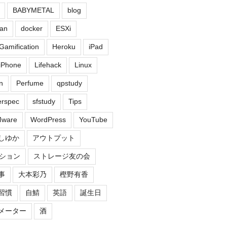
BABYMETAL
blog
an
docker
ESXi
Gamification
Heroku
iPad
iPhone
Lifehack
Linux
n
Perfume
qpstudy
erspec
sfstudy
Tips
ware
WordPress
YouTube
しゆか
アウトプット
ション
ストレージ友の会
事
大本彩乃
樫野有香
習慣
自鯖
英語
誕生日
メーター
酒