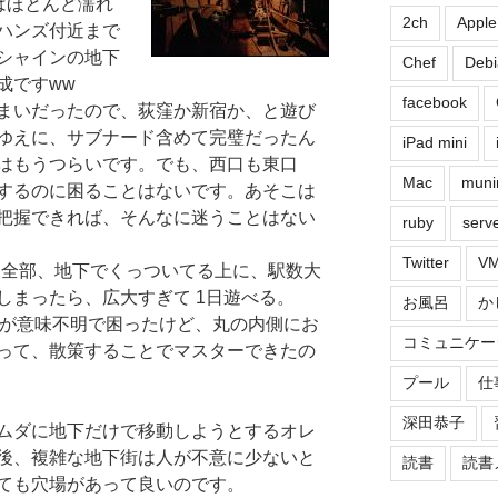
はほとんど濡れ
2ch
Apple
ハンズ付近まで
シャインの地下
Chef
Debi
成ですww
facebook
まいだったので、荻窪か新宿か、と遊び
ゆえに、サブナード含めて完璧だったん
iPad mini
はもうつらいです。でも、西口も東口
Mac
muni
するのに困ることはないです。あそこは
把握できれば、そんなに迷うことはない
ruby
serv
Twitter
VM
。全部、地下でくっついてる上に、駅数大
しまったら、広大すぎて 1日遊べる。
お風呂
か
側が意味不明で困ったけど、丸の内側にお
コミュニケー
って、散策することでマスターできたの
プール
仕
深田恭子
ムダに地下だけで移動しようとするオレ
後、複雑な地下街は人が不意に少ないと
読書
読書
ても穴場があって良いのです。