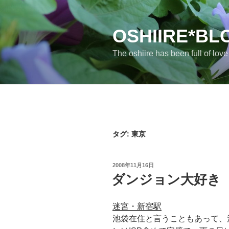
コ
ン
テ
OSHIIRE*BL
ン
The oshiire has been full of lov
ツ
へ
ス
キ
ッ
プ
タグ:
東京
投
2008年11月16日
稿
ダンジョン大好き
日:
迷宮・新宿駅
池袋在住と言うこともあって、