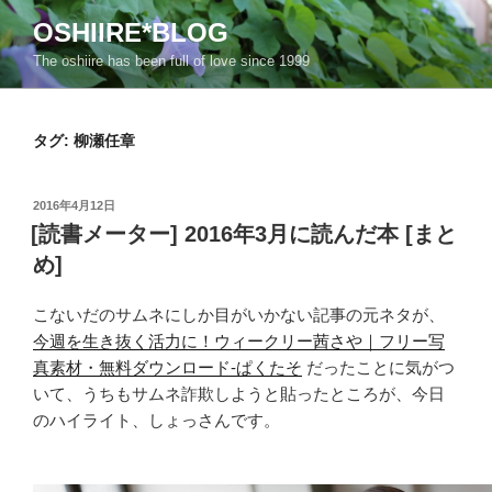
コ
OSHIIRE*BLOG
ン
The oshiire has been full of love since 1999
テ
ン
ツ
タグ:
柳瀬任章
へ
ス
キ
投
2016年4月12日
ッ
稿
[読書メーター] 2016年3月に読んだ本 [まと
日:
プ
め]
こないだのサムネにしか目がいかない記事の元ネタが、
今週を生き抜く活力に！ウィークリー茜さや｜フリー写
真素材・無料ダウンロード-ぱくたそ
だったことに気がつ
いて、うちもサムネ詐欺しようと貼ったところが、今日
のハイライト、しょっさんです。