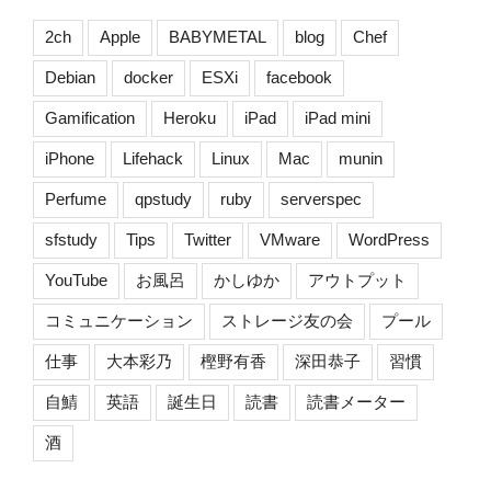
本
[ま
2ch
Apple
BABYMETAL
blog
Chef
と
Debian
docker
ESXi
facebook
め]”
の
Gamification
Heroku
iPad
iPad mini
iPhone
Lifehack
Linux
Mac
munin
Perfume
qpstudy
ruby
serverspec
sfstudy
Tips
Twitter
VMware
WordPress
YouTube
お風呂
かしゆか
アウトプット
コミュニケーション
ストレージ友の会
プール
仕事
大本彩乃
樫野有香
深田恭子
習慣
自鯖
英語
誕生日
読書
読書メーター
酒