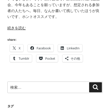
会、今年もあることを願っていますが、想定される参加
者の人たちへ。毎日、なんか書いて残していたほうが良
いです、ホントオススメです。
“[読
続きを読む
書
メ
share:
ー
X
Facebook
LinkedIn
タ
ー]
Tumblr
Pocket
その他
2016
年
3
月
検
検
に
索
索:
読
ん
だ
タグ