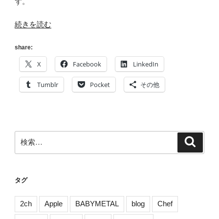
ず。
“江
続きを読む
口
寿
share:
史
X
Facebook
LinkedIn
が
働
Tumblr
Pocket
その他
い
て
た”
の
検
検
索
索:
タグ
2ch
Apple
BABYMETAL
blog
Chef