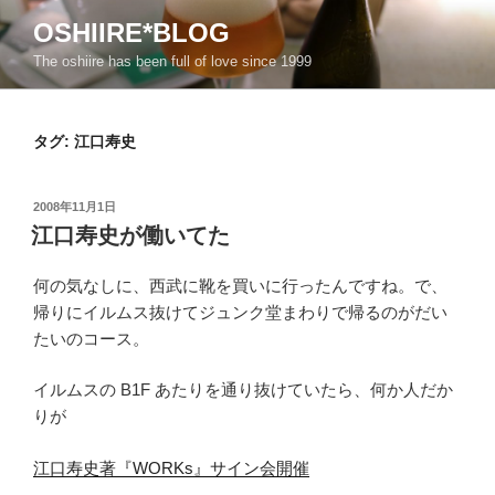
コ
OSHIIRE*BLOG
ン
The oshiire has been full of love since 1999
テ
ン
ツ
タグ:
江口寿史
へ
ス
キ
投
2008年11月1日
ッ
稿
江口寿史が働いてた
日:
プ
何の気なしに、西武に靴を買いに行ったんですね。で、
帰りにイルムス抜けてジュンク堂まわりで帰るのがだい
たいのコース。
イルムスの B1F あたりを通り抜けていたら、何か人だか
りが
江口寿史著『WORKs』サイン会開催