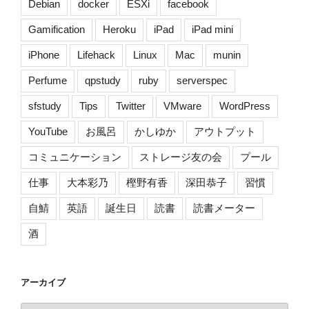
Debian
docker
ESXi
facebook
Gamification
Heroku
iPad
iPad mini
iPhone
Lifehack
Linux
Mac
munin
Perfume
qpstudy
ruby
serverspec
sfstudy
Tips
Twitter
VMware
WordPress
YouTube
お風呂
かしゆか
アウトプット
コミュニケーション
ストレージ友の会
プール
仕事
大本彩乃
樫野有香
深田恭子
習慣
自鯖
英語
誕生日
読書
読書メーター
酒
アーカイブ