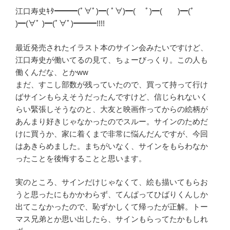
江口寿史ｷﾀ━━━(ﾟ∀ﾟ)━( ﾟ∀)━( ﾟ)━( )━(ﾟ
)━(∀ﾟ )━(ﾟ∀ﾟ)━━━!!!!
最近発売されたイラスト本のサイン会みたいですけど、
江口寿史が働いてるの見て、ちょーびっくり。この人も
働くんだな、とかww
まだ、すこし部数が残っていたので、買って持って行け
ばサインもらえそうだったんですけど、信じられないく
らい緊張しそうなのと、大友と映画作ってからの絵柄が
あんまり好きじゃなかったのでスルー。サインのためだ
けに買うか、家に着くまで非常に悩んだんですが、今回
はあきらめました。まちがいなく、サインをもらわなか
ったことを後悔することと思います。
実のところ、サインだけじゃなくて、絵も描いてもらお
うと思ったにもかかわらず、てんぱってひばりくんしか
出てこなかったので、恥ずかしくて帰ったが正解。トー
マス兄弟とか思い出したら、サインもらってたかもしれ