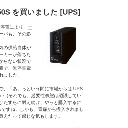
50S を買いました [UPS]
画停電により、
一
ーバ
も、その影
気の供給自体が
ーカーが落ちた
からない状況で
響で、無停電電
れました。
で、「あ」っという間に市場からは UPS
ω・`)それでも、必要性事態は認識してい
ひたすらに耐え続け、やっと購入するに
ちですね。しかも、青森から搬入されまし
買えたって感じな気もします。