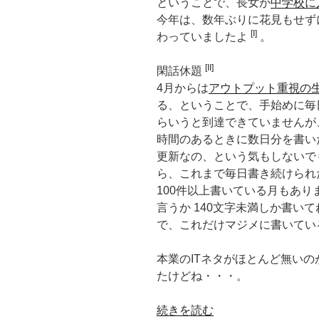
ということで、長女が
中学校に
今年は、数年ぶりに花見もせず
[I]
わっていましたよ
。
[II]
閑話休題
4月からは
アウトプット重視の
る、ということで、手始めに毎日
らいうと到達できていませんが、
時間のあるときに数日分を書い
更新なの、という気もしないでもない
ら、これまで毎日書き続けられ
100件以上書いている月もありま
言うか 140文字未満しか書い
で、これだけマジメに書いてい
本業のITネタがほとんど無い
たけどね・・・。
“[ま
続きを読む