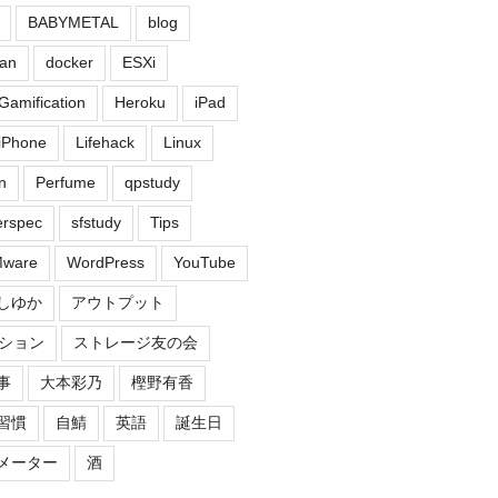
BABYMETAL
blog
an
docker
ESXi
Gamification
Heroku
iPad
iPhone
Lifehack
Linux
n
Perfume
qpstudy
erspec
sfstudy
Tips
ware
WordPress
YouTube
しゆか
アウトプット
ション
ストレージ友の会
事
大本彩乃
樫野有香
習慣
自鯖
英語
誕生日
メーター
酒