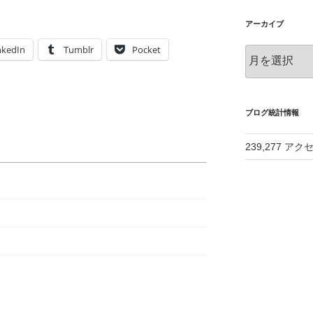
アーカイブ
nkedIn
Tumblr
Pocket
ア
ー
カ
イ
ブ
ブログ統計情報
239,277 アク