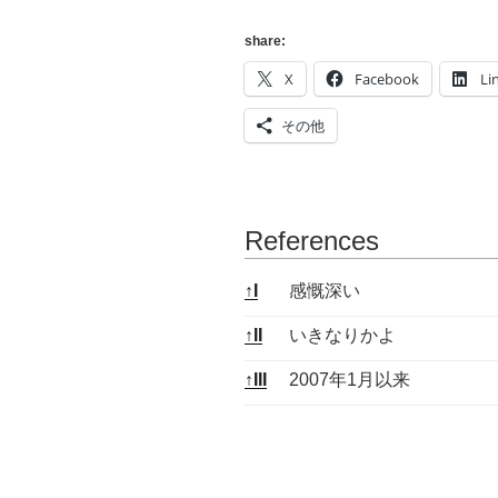
と
め]
share:
2011
X
Facebook
Li
年
4
その他
月
[ほ
ぼ
毎
References
日
blog
References
↑
I
感慨深い
更
新]”
↑
II
いきなりかよ
の
↑
III
2007年1月以来