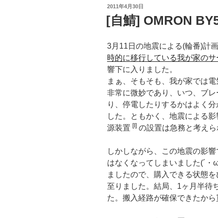
投
2011年4月30日
稿
[自鯖] OMRON BY
日:
3月11日の地震による(輪番)計
時的に移行している我が家のサ
響下に入りました。
まぁ、そもそも、我が家では電
非常に微妙であり、いつ、ブレ
り、停電したりするかはよく分
した。ともかく、地震による影
[I]
源装置
の設置は急務と考えら
しかしながら、この地震の影響
はなくなってしまいました(´・
ましたので、購入できる状態を
至りました。結局、1ヶ月半待
た。搬入経路が確保できたから