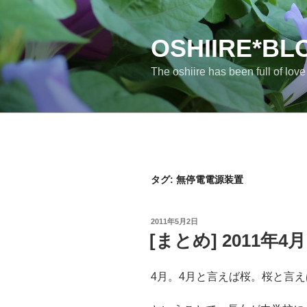
コ
ン
テ
OSHIIRE*BL
ン
The oshiire has been full of lov
ツ
へ
ス
キ
ッ
プ
タグ:
無停電電源装置
投
2011年5月2日
稿
[まとめ] 2011年4
日:
4月。4月と言えば桜。桜と言