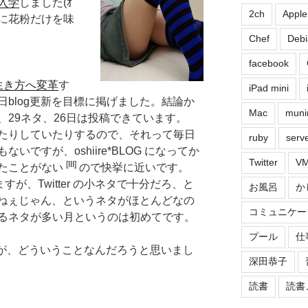
入学
しました(ｵ
2ch
Apple
に花粉だけを味
Chef
Debi
facebook
生き方へ変革
す
iPad mini
blog更新を目標に掲げました。結論か
Mac
muni
29ネタ、26日は投稿できています。
たりしていたりするので、それって毎日
ruby
serv
ですが、oshiire*BLOG になってか
Twitter
VM
[III]
たことがない
ので快挙に近いです。
すが、Twitter の小ネタで十分だろ、と
お風呂
か
てねぇじゃん、というネタがほとんどなの
コミュニケー
るネタが多い月というのは初めてです。
プール
仕
のが、どういうことなんだろうと思いまし
深田恭子
読書
読書