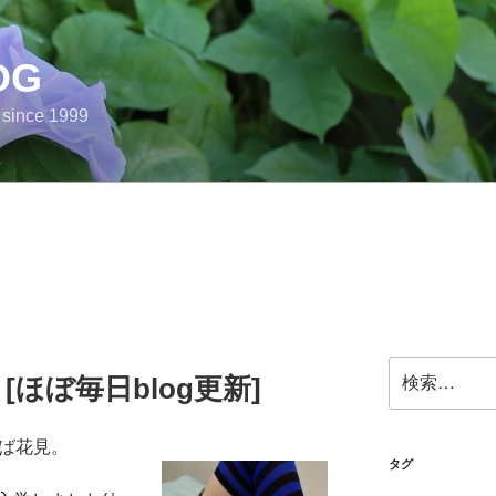
OG
e since 1999
検
月 [ほぼ毎日blog更新]
索:
えば花見。
タグ