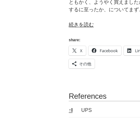
ともかく、ようやく買えました
するに至ったか、についてまず
“[自
続きを読む
鯖]
OMRON
share:
BY50S
X
Facebook
Li
を
買
その他
い
ま
し
た
References
[UPS]”
の
References
↑
I
UPS