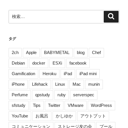
vol.1
ダ
検
検
ウ
索
索:
ン
ロ
ー
タグ
ド
販
2ch
Apple
BABYMETAL
blog
Chef
売
Debian
docker
ESXi
facebook
の
お
Gamification
Heroku
iPad
iPad mini
知
iPhone
Lifehack
Linux
Mac
munin
ら
せ
Perfume
qpstudy
ruby
serverspec
[技
術
sfstudy
Tips
Twitter
VMware
WordPress
書
YouTube
お風呂
かしゆか
アウトプット
典]”
の
コミュニケーション
ストレージ友の会
プール