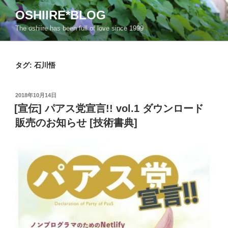
コ
OSHIIRE*BLOG
ン
The oshiire has been full of love since 1999
テ
ン
ツ
タグ:
石川悟
へ
ス
キ
投
2018年10月14日
ッ
稿
[宣伝] パアス党宣言!! vol.1 ダウンロード
日:
プ
販売のお知らせ [技術書典]