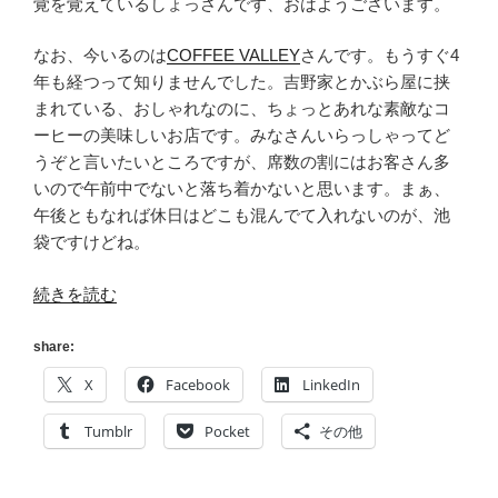
覚を覚えているしょっさんです、おはようございます。
なお、今いるのは
COFFEE VALLEY
さんです。もうすぐ4
年も経つって知りませんでした。吉野家とかぶら屋に挟
まれている、おしゃれなのに、ちょっとあれな素敵なコ
ーヒーの美味しいお店です。みなさんいらっしゃってど
うぞと言いたいところですが、席数の割にはお客さん多
いので午前中でないと落ち着かないと思います。まぁ、
午後ともなれば休日はどこも混んでて入れないのが、池
袋ですけどね。
“[宣
続きを読む
伝]
パ
share:
ア
X
Facebook
LinkedIn
ス
党
Tumblr
Pocket
その他
宣
言!!