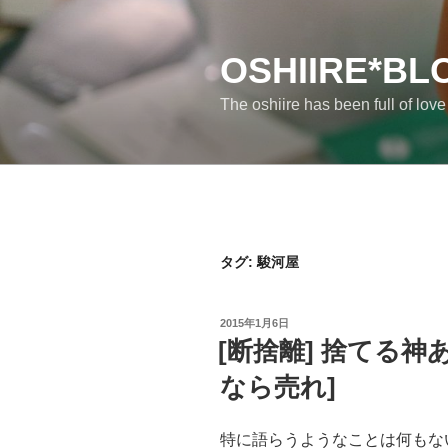
コ
ン
テ
OSHIIRE*BL
ン
The oshiire has been full of lov
ツ
へ
ス
キ
ッ
プ
タグ:
駿河屋
投
2015年1月6日
稿
[断捨離] 捨てる神
日:
なら売れ]
特に語らうようなことは何もな