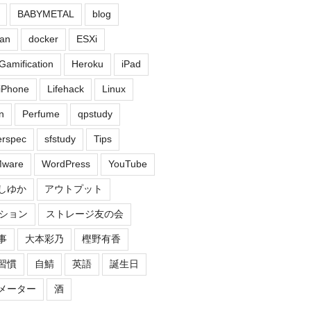
BABYMETAL
blog
an
docker
ESXi
Gamification
Heroku
iPad
iPhone
Lifehack
Linux
n
Perfume
qpstudy
erspec
sfstudy
Tips
ware
WordPress
YouTube
しゆか
アウトプット
ション
ストレージ友の会
事
大本彩乃
樫野有香
習慣
自鯖
英語
誕生日
メーター
酒