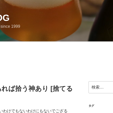
OG
e since 1999
検
あれば拾う神あり [捨てる
索:
タグ
いわけでもないわけにもないでござる