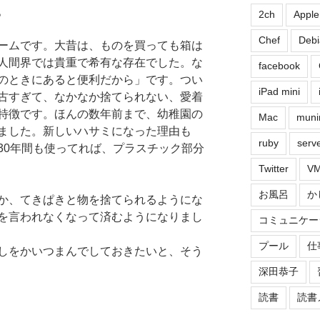
。
2ch
Apple
Chef
Debi
ームです。大昔は、ものを買っても箱は
人間界では貴重で希有な存在でした。な
facebook
のときにあると便利だから」です。つい
iPad mini
古すぎて、なかなか捨てられない、愛着
特徴です。ほんの数年前まで、幼稚園の
Mac
muni
ました。新しいハサミになった理由も
ruby
serv
30年間も使ってれば、プラスチック部分
Twitter
VM
お風呂
か
か、てきぱきと物を捨てられるようにな
を言われなくなって済むようになりまし
コミュニケー
プール
仕
しをかいつまんでしておきたいと、そう
深田恭子
読書
読書