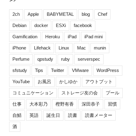
着
る
2ch
Apple
BABYMETAL
blog
Chef
毛
Debian
docker
ESXi
facebook
布
と
Gamification
Heroku
iPad
iPad mini
も
iPhone
Lifehack
Linux
Mac
munin
こ
も
Perfume
qpstudy
ruby
serverspec
こ
シ
sfstudy
Tips
Twitter
VMware
WordPress
ュ
YouTube
お風呂
かしゆか
アウトプット
ー
ズ
コミュニケーション
ストレージ友の会
プール
を
仕事
大本彩乃
樫野有香
深田恭子
習慣
オ
ス
自鯖
英語
誕生日
読書
読書メーター
ス
酒
メ
[ス