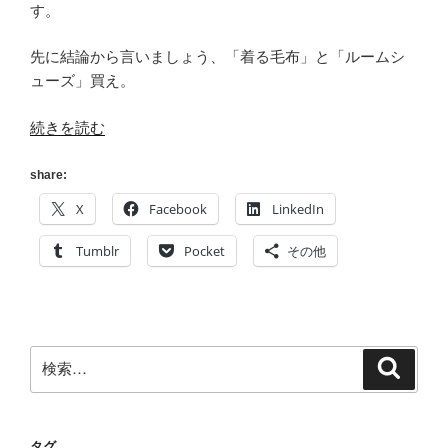
す。
先に結論から言いましょう、「着る毛布」と「ルームシ
ューズ」買え。
“[今
続きを読む
年
も]
share:
2013
X
Facebook
LinkedIn
年
版:
Tumblr
Pocket
その他
暖
房
器
具
検
検
い
索
索:
ら
ず
の
タグ