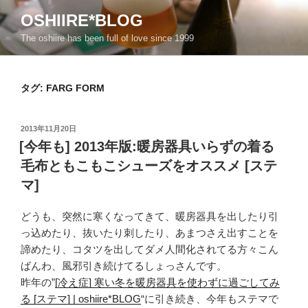
コ
OSHIIRE*BLOG
ン
The oshiire has been full of love since 1999
テ
ン
ツ
タグ:
FARG FORM
へ
ス
キ
投
2013年11月20日
ッ
稿
[今年も] 2013年版:暖房器具いらずの着る
日:
プ
毛布ともこもこシューズをオススメ [ステ
マ]
どうも、突然に寒くなってきて、暖房器具を出したり引
っ込めたり、抜いたり刺したり、あまつさえ出すことを
諦めたり、コタツを出してダメ人間化されてる方々こん
ばんわ、風邪引き続けてるしょっさんです。
昨年の”
[冷え症] 寒い冬を暖房器具を使わずに過ごしてみ
る [ステマ] | oshiire*BLOG
“に引き続き、今年もステマで