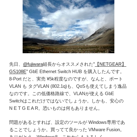
先日、
@fujiwara
組長からオススメされた”
【NETGEAR】
GS108E
” GbE Ethernet Switch HUB を購入したんです。
8-Port だと、実売 ¥5k程度なのですが、なんと、ポート
VLAN も タグVLAN (802.1q)も、QoSも使えてしまう逸品
なのです。この低価格路線で、VLANが使える GbE
Switchはこれだけではないでしょうか。しかも、安心の
N E T G E A R。恐いものは何もありません。
問題があるとすれば、設定のツールが Windows専用であ
ることでしょうか。買ってて良かった VMware Fusion。
ありがとう、Windows8。これからもよろしく