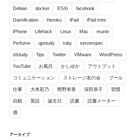
の
Debian
docker
ESXi
facebook
解
決
Gamification
Heroku
iPad
iPad mini
策
iPhone
Lifehack
Linux
Mac
munin
[Shuttle]”
の
Perfume
qpstudy
ruby
serverspec
sfstudy
Tips
Twitter
VMware
WordPress
YouTube
お風呂
かしゆか
アウトプット
コミュニケーション
ストレージ友の会
プール
仕事
大本彩乃
樫野有香
深田恭子
習慣
自鯖
英語
誕生日
読書
読書メーター
酒
アーカイブ