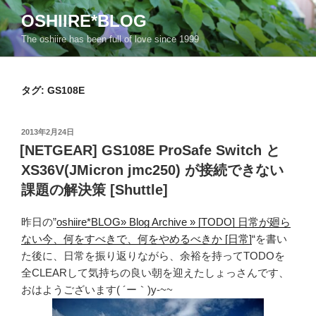
コ
OSHIIRE*BLOG
ン
The oshiire has been full of love since 1999
テ
ン
ツ
タグ:
GS108E
へ
ス
キ
投
2013年2月24日
ッ
稿
[NETGEAR] GS108E ProSafe Switch と
日:
プ
XS36V(JMicron jmc250) が接続できない
課題の解決策 [Shuttle]
昨日の”
oshiire*BLOG» Blog Archive » [TODO] 日常が廻ら
ない今、何をすべきで、何をやめるべきか [日常]
“を書い
た後に、日常を振り返りながら、余裕を持ってTODOを
全CLEARして気持ちの良い朝を迎えたしょっさんです、
おはようございます( ´ー｀)y-~~