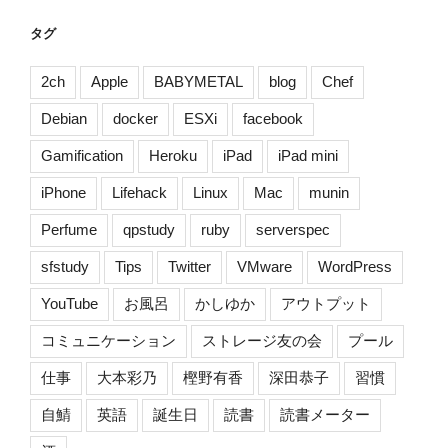
献
活
タグ
動
が、
2ch
Apple
BABYMETAL
blog
Chef
試
Debian
docker
ESXi
facebook
さ
れ
Gamification
Heroku
iPad
iPad mini
て
iPhone
Lifehack
Linux
Mac
munin
い
る
Perfume
qpstudy
ruby
serverspec
[
#prfm
sfstudy
Tips
Twitter
VMware
WordPress
]”
YouTube
お風呂
かしゆか
アウトプット
の
コミュニケーション
ストレージ友の会
プール
仕事
大本彩乃
樫野有香
深田恭子
習慣
自鯖
英語
誕生日
読書
読書メーター