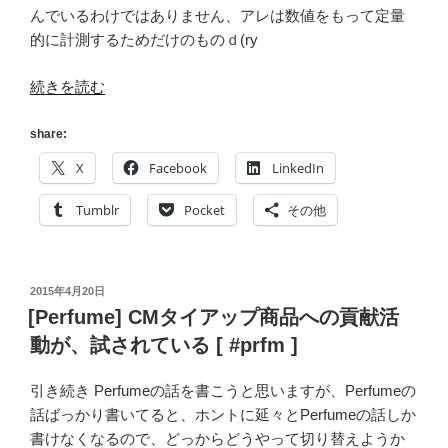
んでいるわけではありません、アレは数値をもって定量
的に計測するためだけのものｄ(ry
“[新
続きを読む
曲]
Perfume
share:
Week
X
Facebook
LinkedIn
の
ま
Tumblr
Pocket
その他
と
め
[
投
2015年4月20日
#prfm
稿
[Perfume] CMタイアップ商品への貢献活
]”
日:
動が、試されている [ #prfm ]
の
引き続き Perfumeの話を書こうと思いますが、Perfumeの
話ばっかり書いてると、ホントに延々とPerfumeの話しか
書けなくなるので、どっからどうやって切り替えようか