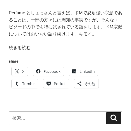
Perfume としょっさんと言えば、ドMで忍耐強い宗派であ
ることは、一部の方々には周知の事実ですが、そんなエ
ピソードの中でも特に試されている話をします。ドM宗派
についてはおいおい語り続けます。キモイ。
“[Perfume]
続きを読む
CM
タ
share:
イ
X
Facebook
LinkedIn
ア
ッ
Tumblr
Pocket
その他
プ
商
品
へ
検
検
の
索
索:
貢