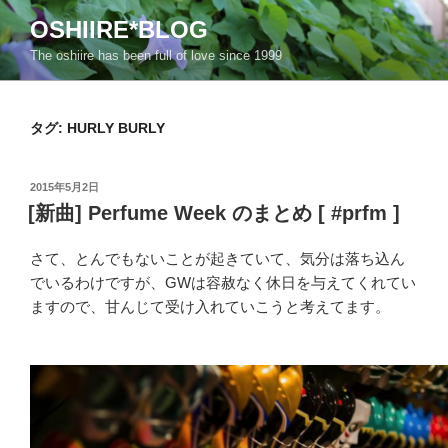
コ
OSHIIRE*BLOG
ン
The oshiire has been full of love since 1999
テ
ン
ツ
タグ:
HURLY BURLY
へ
ス
キ
投
2015年5月2日
ッ
稿
[新曲] Perfume Week のまとめ [ #prfm ]
日:
プ
さて、とんでもないことが起きていて、気分は落ち込ん
でいるわけですが、GWは容赦なく休日を与えてくれてい
ますので、甘んじて受け入れていこうと考えてます。