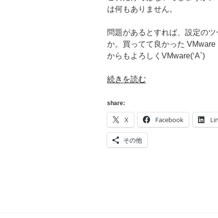
は何もありません。
問題があるとすれば、設定のツー
か。買ってて良かった VMware 
からもよろしくVMware(‘A`)
“[NETGEAR]
続きを読む
GS108E
ProSafe
share:
Switch
X
Facebook
Li
と
XS36V(JMicron
その他
jmc250)
が
接
続
で
き