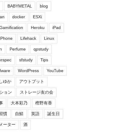
BABYMETAL
blog
an
docker
ESXi
Gamification
Heroku
iPad
iPhone
Lifehack
Linux
n
Perfume
qpstudy
erspec
sfstudy
Tips
ware
WordPress
YouTube
しゆか
アウトプット
ション
ストレージ友の会
事
大本彩乃
樫野有香
習慣
自鯖
英語
誕生日
メーター
酒