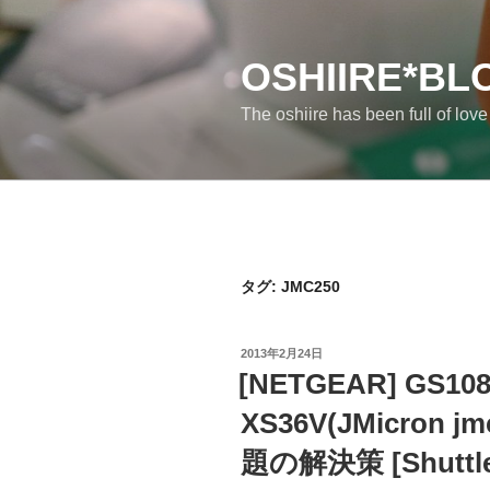
コ
ン
テ
OSHIIRE*BL
ン
The oshiire has been full of lov
ツ
へ
ス
キ
ッ
プ
タグ:
JMC250
投
2013年2月24日
稿
[NETGEAR] GS108
日:
XS36V(JMicron
題の解決策 [Shuttle