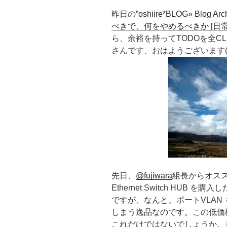
昨日の”
oshiire*BLOG» Blo
べきで、何をやめるべきか [日常
ら、余裕を持ってTODOを全C
さんです、おはようございます( ´
先日、
@fujiwara
組長からオスス
Ethernet Switch HUB を
ですが、なんと、ポートVLAN も 
しまう逸品なのです。この低価格路線
これだけではないでしょうか。しかも