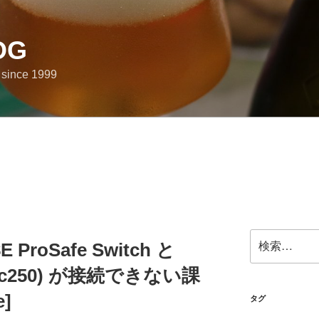
OG
e since 1999
検
E ProSafe Switch と
索:
 jmc250) が接続できない課
]
タグ