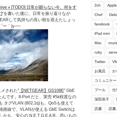
2ch
Apple
g Archive » [TODO] 日常が廻らない今、何をす
]
“を書いた後に、日常を振り返りなが
Chef
Debi
LEARして気持ちの良い朝を迎えたしょっ
facebook
ー｀)y-~~
iPad mini
Mac
muni
ruby
serv
Twitter
VM
お風呂
か
コミュニケー
プール
仕
メされた”
【NETGEAR】GS108E
” GbE
購入したんです。8-Port だと、実売 ¥5k程度なの
深田恭子
タグVLAN (802.1q)も、QoSも使えて
読書
読書
で、VLANが使える GbE Switchは
、安心の N E T G E A R。恐いもの