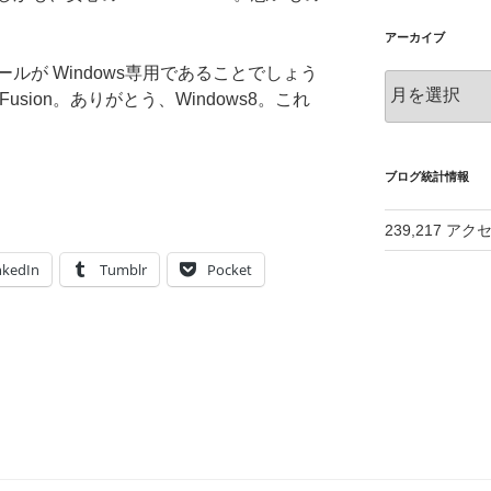
アーカイブ
ルが Windows専用であることでしょう
ア
Fusion。ありがとう、Windows8。これ
ー
カ
イ
ブ
ブログ統計情報
239,217 アク
nkedIn
Tumblr
Pocket