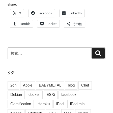
"Sending
share:
Reply"
X
Facebook
LinkedIn
が
増
Tumblr
Pocket
その他
え
続
け
る”
検
検
の
索
索:
タグ
2ch
Apple
BABYMETAL
blog
Chef
Debian
docker
ESXi
facebook
Gamification
Heroku
iPad
iPad mini