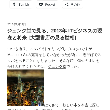
Tumblr
Pocket
その他
投
2013年2月17日
稿
ジュンク堂で見る、2013年 ITビジネスの現
日:
在と将来 [大型書店の見る世相]
いつも通り、スタバでドヤリングしていたのですが、
Macbook Airの充電をしていなかったが為に、志半ばでス
タバを出ることになりました。そんな時、傷心のオレを
受け入れてくれたのは、
ジュンク堂
でした。
はてさて、欲しい本を本当に探し