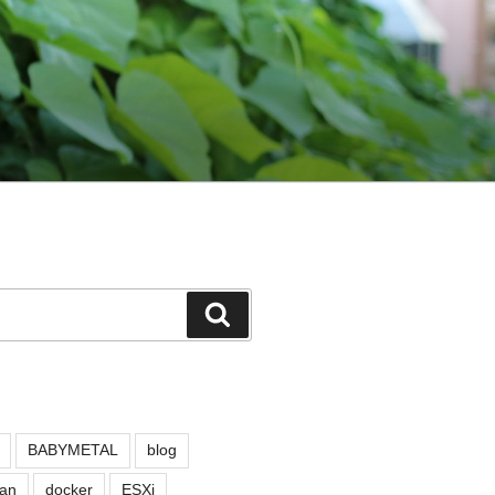
検
索
BABYMETAL
blog
an
docker
ESXi