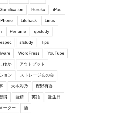
Gamification
Heroku
iPad
iPhone
Lifehack
Linux
n
Perfume
qpstudy
erspec
sfstudy
Tips
ware
WordPress
YouTube
しゆか
アウトプット
ション
ストレージ友の会
事
大本彩乃
樫野有香
習慣
自鯖
英語
誕生日
メーター
酒