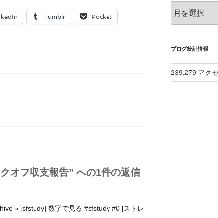
ア
nkedIn
Tumblr
Pocket
ー
カ
イ
ブ
ブログ統計情報
239,279 アク
udy キックオフ収支報告” への1件の返信
rchive » [sfstudy] 数字で見る #sfstudy #0 [ストレ