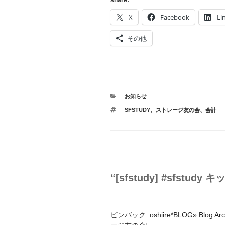
share:
X
Facebook
Li
その他
カ
お知らせ
テ
タ
SFSTUDY
、
ストレージ友の会
、
会計
ゴ
グ
リ
ー
“[sfstudy] #sfst
ピンバック:
oshiire*BLOG» Blog A