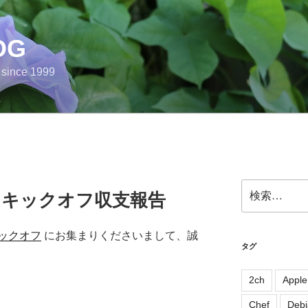
OG
e since 1999
検
study キックオフ収支報告
索:
ックオフ
にお集まりくださいまして、誠
タグ
2ch
Apple
Chef
Debi