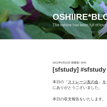
コ
ン
テ
OSHIIRE*BL
ン
The oshiire has been full of lov
ツ
へ
ス
キ
ッ
プ
投
2011年4月22日
投稿者:
SHO
稿
[sfstudy] #sf
日:
本日の「
ストレージ友の会
」
キ
にありがとうございました。
本日の収支報告をいたします。