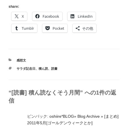
share:
X
Facebook
LinkedIn
Tumblr
Pocket
その他
カ
感想文
テ
タ
サラダ記念日
、
積ん読
、
読書
ゴ
グ
リ
ー
“[読書] 積ん読なくそう月間” への1件の返
信
ピンバック:
oshiire*BLOG» Blog Archive » [まとめ]
2011年5月[ゴールデンウィークとか]