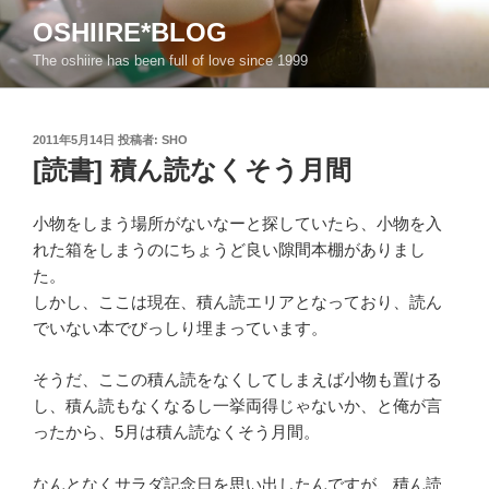
コ
OSHIIRE*BLOG
ン
The oshiire has been full of love since 1999
テ
ン
ツ
投
2011年5月14日
投稿者:
SHO
へ
稿
[読書] 積ん読なくそう月間
ス
日:
キ
ッ
小物をしまう場所がないなーと探していたら、小物を入
プ
れた箱をしまうのにちょうど良い隙間本棚がありまし
た。
しかし、ここは現在、積ん読エリアとなっており、読ん
でいない本でびっしり埋まっています。
そうだ、ここの積ん読をなくしてしまえば小物も置ける
し、積ん読もなくなるし一挙両得じゃないか、と俺が言
ったから、5月は積ん読なくそう月間。
なんとなくサラダ記念日を思い出したんですが、積ん読