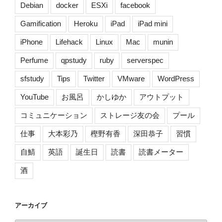
Debian
docker
ESXi
facebook
Gamification
Heroku
iPad
iPad mini
iPhone
Lifehack
Linux
Mac
munin
Perfume
qpstudy
ruby
serverspec
sfstudy
Tips
Twitter
VMware
WordPress
YouTube
お風呂
かしゆか
アウトプット
コミュニケーション
ストレージ友の会
プール
仕事
大本彩乃
樫野有香
深田恭子
習慣
自鯖
英語
誕生日
読書
読書メーター
酒
アーカイブ