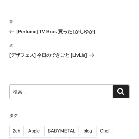
投
前
前
稿
の
[Perfume] TV Bros 買った [かしゆか]
ナ
投
ビ
稿
次
次
ゲ
の
[デザフェス] 今日のできごと [LivLis]
投
ー
稿
シ
ョ
ン
検
検
索
索:
タグ
2ch
Apple
BABYMETAL
blog
Chef