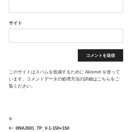
サイト
このサイトはスパムを低減するために Akismet を使って
います。
コメントデータの処理方法の詳細はこちらをご
覧ください
。
投
前
前
稿
の
0I9A2601_TP_V-1-150×150
ナ