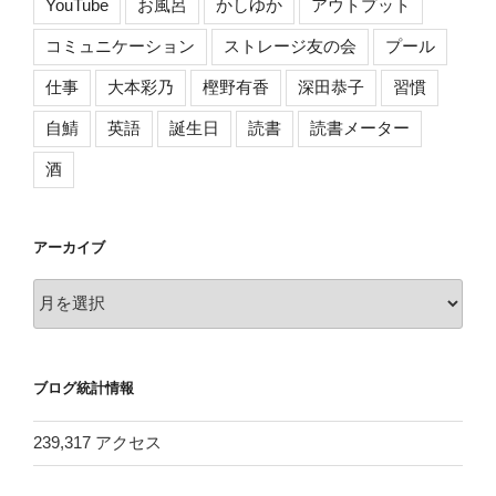
YouTube
お風呂
かしゆか
アウトプット
コミュニケーション
ストレージ友の会
プール
仕事
大本彩乃
樫野有香
深田恭子
習慣
自鯖
英語
誕生日
読書
読書メーター
酒
アーカイブ
ア
ー
カ
イ
ブログ統計情報
ブ
239,317 アクセス