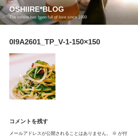
コ
OSHIIRE*BLOG
ン
The oshiire has been full of love since 1999
テ
ン
ツ
0I9A2601_TP_V-1-150×150
へ
ス
キ
ッ
プ
コメントを残す
メールアドレスが公開されることはありません。
※
が付