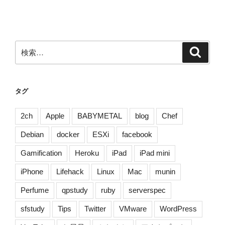
投
ビ
稿
ゲ
ー
検
検
シ
索
索:
ョ
ン
タグ
2ch
Apple
BABYMETAL
blog
Chef
Debian
docker
ESXi
facebook
Gamification
Heroku
iPad
iPad mini
iPhone
Lifehack
Linux
Mac
munin
Perfume
qpstudy
ruby
serverspec
sfstudy
Tips
Twitter
VMware
WordPress