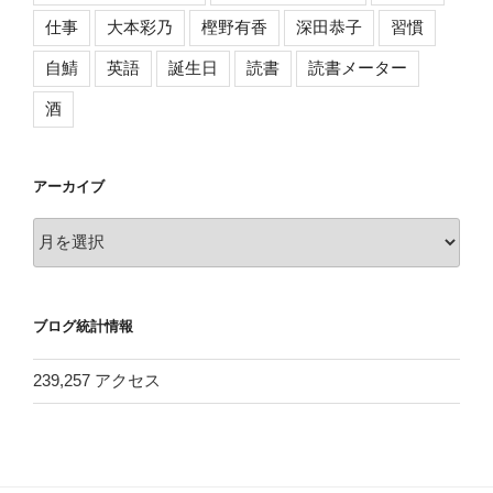
仕事
大本彩乃
樫野有香
深田恭子
習慣
自鯖
英語
誕生日
読書
読書メーター
酒
アーカイブ
ア
ー
カ
イ
ブログ統計情報
ブ
239,257 アクセス