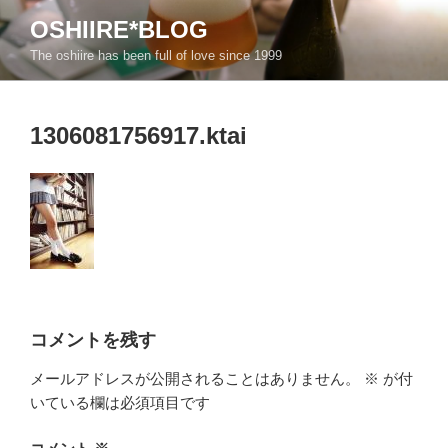
コ
OSHIIRE*BLOG
ン
The oshiire has been full of love since 1999
テ
ン
ツ
1306081756917.ktai
へ
ス
キ
ッ
プ
コメントを残す
メールアドレスが公開されることはありません。
※
が付
いている欄は必須項目です