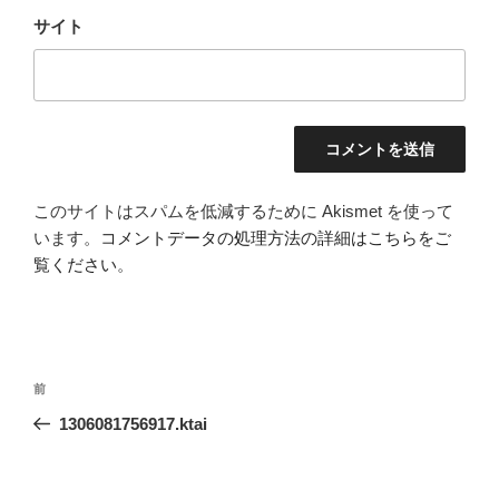
サイト
このサイトはスパムを低減するために Akismet を使って
います。
コメントデータの処理方法の詳細はこちらをご
覧ください
。
投
前
前
稿
の
1306081756917.ktai
ナ
投
ビ
稿