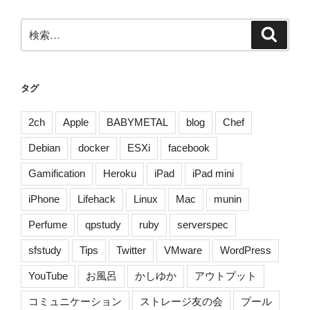
ゲ
ー
検
検
シ
索
索:
ョ
ン
タグ
2ch
Apple
BABYMETAL
blog
Chef
Debian
docker
ESXi
facebook
Gamification
Heroku
iPad
iPad mini
iPhone
Lifehack
Linux
Mac
munin
Perfume
qpstudy
ruby
serverspec
sfstudy
Tips
Twitter
VMware
WordPress
YouTube
お風呂
かしゆか
アウトプット
コミュニケーション
ストレージ友の会
プール