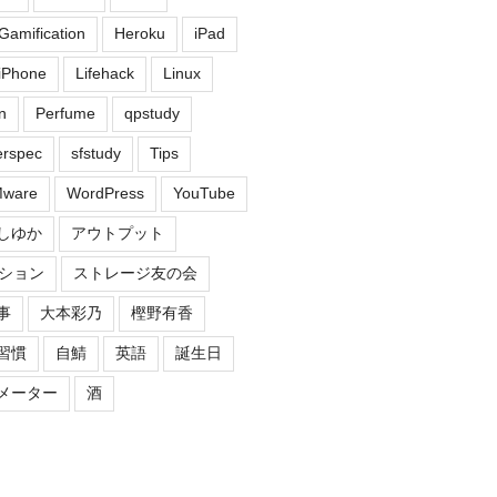
Gamification
Heroku
iPad
iPhone
Lifehack
Linux
n
Perfume
qpstudy
erspec
sfstudy
Tips
ware
WordPress
YouTube
しゆか
アウトプット
ション
ストレージ友の会
事
大本彩乃
樫野有香
習慣
自鯖
英語
誕生日
メーター
酒