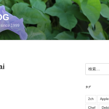
OG
e since 1999
ai
検
索:
タグ
2ch
Apple
Chef
Debi