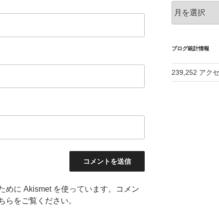
ア
ー
カ
イ
ブ
ブログ統計情報
239,252 アク
に Akismet を使っています。
コメン
ちらをご覧ください
。