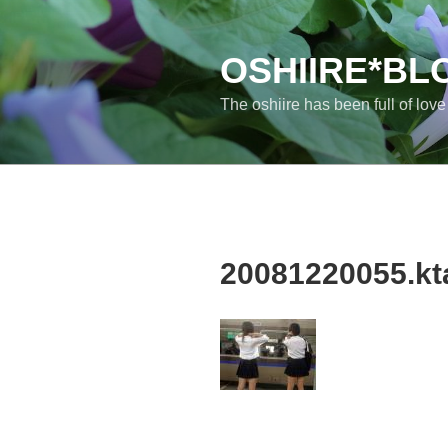
コ
ン
テ
OSHIIRE*BL
ン
The oshiire has been full of lov
ツ
へ
ス
キ
ッ
プ
20081220055.kt