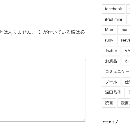
facebook
iPad mini
Mac
muni
とはありません。
※
が付いている欄は必
ruby
serv
Twitter
VM
お風呂
か
コミュニケー
プール
仕
深田恭子
読書
読書
アーカイブ