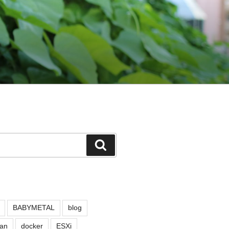
検
索
BABYMETAL
blog
an
docker
ESXi