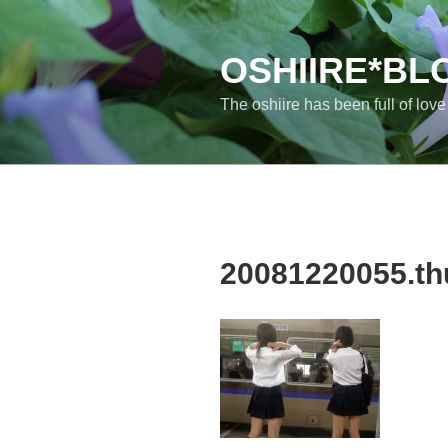
コ
ン
テ
OSHIIRE*BL
ン
The oshiire has been full of lov
ツ
へ
ス
キ
ッ
プ
20081220055.th