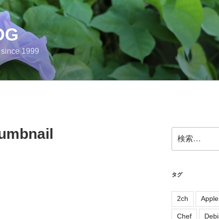
OG
e since 1999
umbnail
検
索:
タグ
2ch
Apple
Chef
Debi