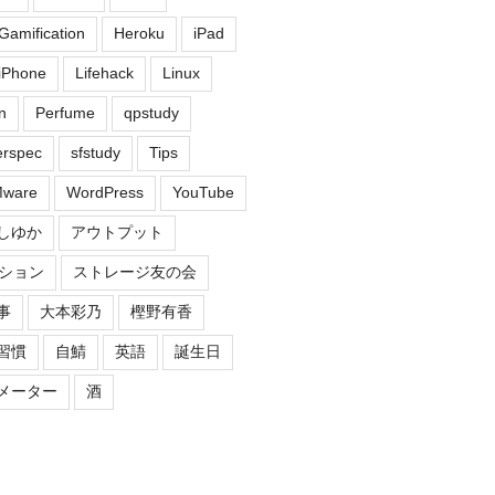
Gamification
Heroku
iPad
iPhone
Lifehack
Linux
n
Perfume
qpstudy
erspec
sfstudy
Tips
ware
WordPress
YouTube
しゆか
アウトプット
ション
ストレージ友の会
事
大本彩乃
樫野有香
習慣
自鯖
英語
誕生日
メーター
酒