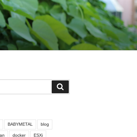
検
索
BABYMETAL
blog
an
docker
ESXi