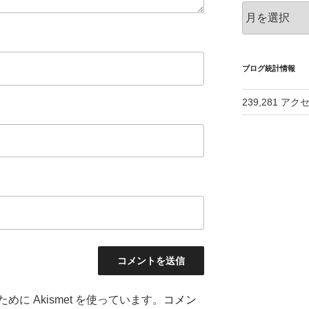
ア
ー
カ
イ
ブ
ブログ統計情報
239,281 アク
に Akismet を使っています。
コメン