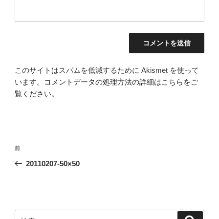
このサイトはスパムを低減するために Akismet を使って
います。
コメントデータの処理方法の詳細はこちらをご
覧ください
。
投
前
前
稿
の
20110207-50×50
ナ
投
ビ
稿
ゲ
ー
検
検