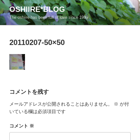
コ
OSHIIRE*BLOG
ン
The oshiire has been full of love since 1999
テ
ン
ツ
20110207-50×50
へ
ス
キ
ッ
プ
コメントを残す
メールアドレスが公開されることはありません。
※
が付
いている欄は必須項目です
コメント
※