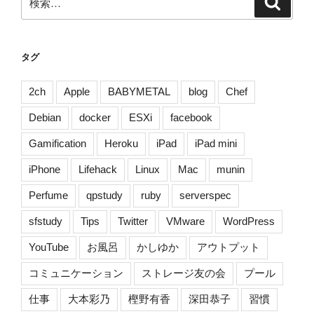
シ
索
索:
ョ
ン
タグ
2ch
Apple
BABYMETAL
blog
Chef
Debian
docker
ESXi
facebook
Gamification
Heroku
iPad
iPad mini
iPhone
Lifehack
Linux
Mac
munin
Perfume
qpstudy
ruby
serverspec
sfstudy
Tips
Twitter
VMware
WordPress
YouTube
お風呂
かしゆか
アウトプット
コミュニケーション
ストレージ友の会
プール
仕事
大本彩乃
樫野有香
深田恭子
習慣