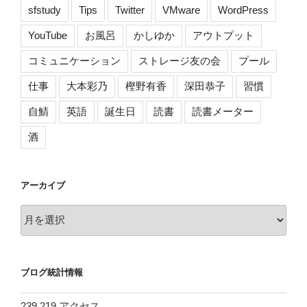
sfstudy
Tips
Twitter
VMware
WordPress
YouTube
お風呂
かしゆか
アウトプット
コミュニケーション
ストレージ友の会
プール
仕事
大本彩乃
樫野有香
深田恭子
習慣
自鯖
英語
誕生日
読書
読書メーター
酒
アーカイブ
ア
ー
カ
イ
ブログ統計情報
ブ
239,219 アクセス