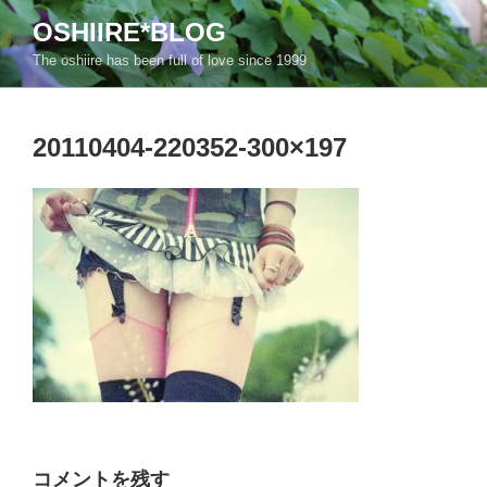
コ
OSHIIRE*BLOG
ン
The oshiire has been full of love since 1999
テ
ン
ツ
20110404-220352-300×197
へ
ス
キ
ッ
プ
コメントを残す