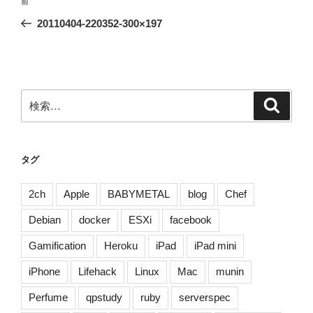
前
前
稿
の
20110404-220352-300×197
ナ
投
ビ
稿
ゲ
ー
検
検
シ
索
索:
ョ
ン
タグ
2ch
Apple
BABYMETAL
blog
Chef
Debian
docker
ESXi
facebook
Gamification
Heroku
iPad
iPad mini
iPhone
Lifehack
Linux
Mac
munin
Perfume
qpstudy
ruby
serverspec