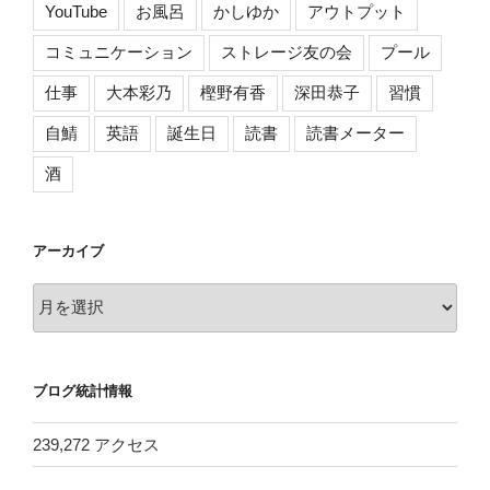
YouTube
お風呂
かしゆか
アウトプット
コミュニケーション
ストレージ友の会
プール
仕事
大本彩乃
樫野有香
深田恭子
習慣
自鯖
英語
誕生日
読書
読書メーター
酒
アーカイブ
ア
ー
カ
イ
ブログ統計情報
ブ
239,272 アクセス