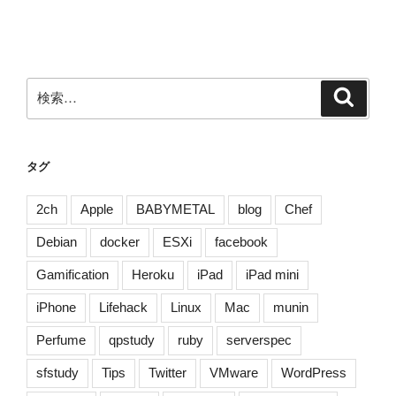
ナ
投
ビ
稿
ゲ
ー
検
検
シ
索
索:
ョ
ン
タグ
2ch
Apple
BABYMETAL
blog
Chef
Debian
docker
ESXi
facebook
Gamification
Heroku
iPad
iPad mini
iPhone
Lifehack
Linux
Mac
munin
Perfume
qpstudy
ruby
serverspec
sfstudy
Tips
Twitter
VMware
WordPress