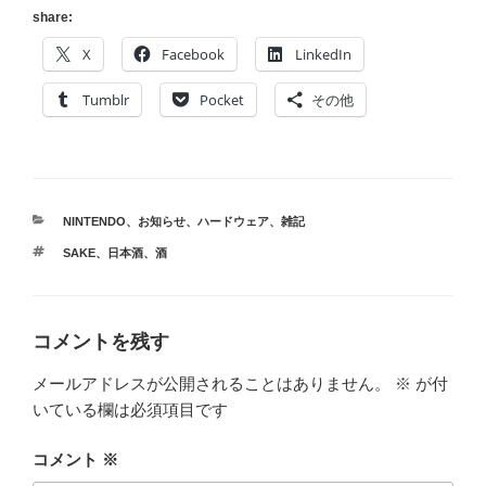
share:
X
Facebook
LinkedIn
Tumblr
Pocket
その他
カ
NINTENDO
、
お知らせ
、
ハードウェア
、
雑記
テ
タ
SAKE
、
日本酒
、
酒
ゴ
グ
リ
ー
コメントを残す
メールアドレスが公開されることはありません。
※
が付
いている欄は必須項目です
コメント
※