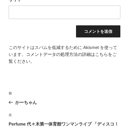
このサイトはスパムを低減するために Akismet を使って
います。
コメントデータの処理方法の詳細はこちらをご
覧ください
。
投
前
前
稿
の
かーちゃん
ナ
投
ビ
稿
次
次
ゲ
の
Perfume 代々木第一体育館ワンマンライブ 「ディスコ！