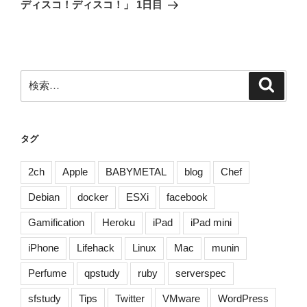
投
ー
ディスコ！ディスコ！」 1日目
稿
シ
ョ
ン
検
検
索
索:
タグ
2ch
Apple
BABYMETAL
blog
Chef
Debian
docker
ESXi
facebook
Gamification
Heroku
iPad
iPad mini
iPhone
Lifehack
Linux
Mac
munin
Perfume
qpstudy
ruby
serverspec
sfstudy
Tips
Twitter
VMware
WordPress