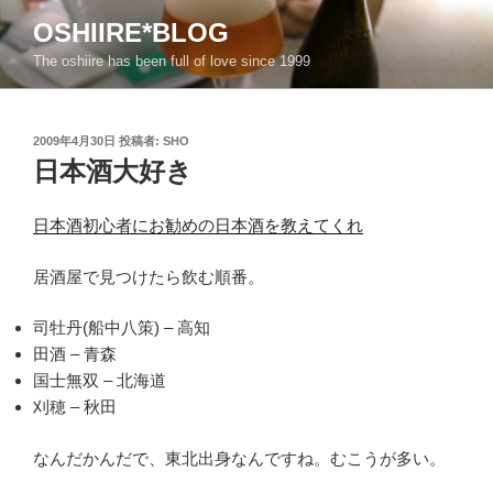
コ
OSHIIRE*BLOG
ン
The oshiire has been full of love since 1999
テ
ン
ツ
投
2009年4月30日
投稿者:
SHO
へ
稿
日本酒大好き
ス
日:
キ
ッ
日本酒初心者にお勧めの日本酒を教えてくれ
プ
居酒屋で見つけたら飲む順番。
司牡丹(船中八策) – 高知
田酒 – 青森
国士無双 – 北海道
刈穂 – 秋田
なんだかんだで、東北出身なんですね。むこうが多い。