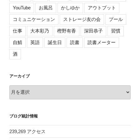
YouTube
お風呂
かしゆか
アウトプット
コミュニケーション
ストレージ友の会
プール
仕事
大本彩乃
樫野有香
深田恭子
習慣
自鯖
英語
誕生日
読書
読書メーター
酒
アーカイブ
ア
ー
カ
イ
ブログ統計情報
ブ
239,269 アクセス