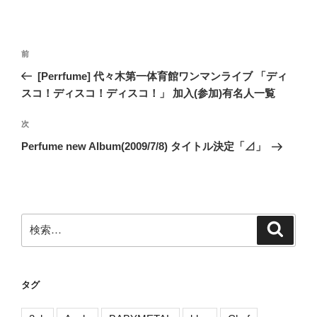
投
前
前
稿
の
[Perrfume] 代々木第一体育館ワンマンライブ 「ディ
ナ
投
スコ！ディスコ！ディスコ！」 加入(参加)有名人一覧
ビ
稿
ゲ
次
次
の
ー
Perfume new Album(2009/7/8) タイトル決定「⊿」
投
シ
稿
ョ
ン
検
検
索
索:
タグ