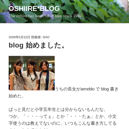
コ
OSHIIRE*BLOG
ン
The oshiire has been full of love since 1999
テ
ン
ツ
投
へ
2009年5月22日
投稿者:
SHO
稿
blog 始めました。
ス
日:
キ
ッ
プ
うちの長女がameblo で blog 書き
始めた。
ぱっと見だと小学五年生とは分からないもんだな。
つか、「・・・ってぇ」とか「・・・たぁ」とか、小文
字使うのは教えてないのに、いつもこんな書き方してる