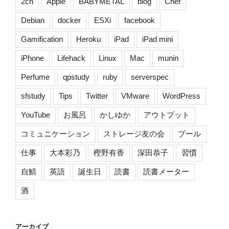
2ch
Apple
BABYMETAL
blog
Chef
Debian
docker
ESXi
facebook
Gamification
Heroku
iPad
iPad mini
iPhone
Lifehack
Linux
Mac
munin
Perfume
qpstudy
ruby
serverspec
sfstudy
Tips
Twitter
VMware
WordPress
YouTube
お風呂
かしゆか
アウトプット
コミュニケーション
ストレージ友の会
プール
仕事
大本彩乃
樫野有香
深田恭子
習慣
自鯖
英語
誕生日
読書
読書メーター
酒
アーカイブ