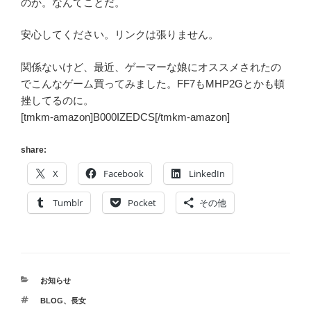
のか。なんてことだ。
安心してください。リンクは張りません。
関係ないけど、最近、ゲーマーな娘にオススメされたの
でこんなゲーム買ってみました。FF7もMHP2Gとかも頓
挫してるのに。
[tmkm-amazon]B000IZEDCS[/tmkm-amazon]
share:
X
Facebook
LinkedIn
Tumblr
Pocket
その他
カ
お知らせ
テ
タ
BLOG
、
長女
ゴ