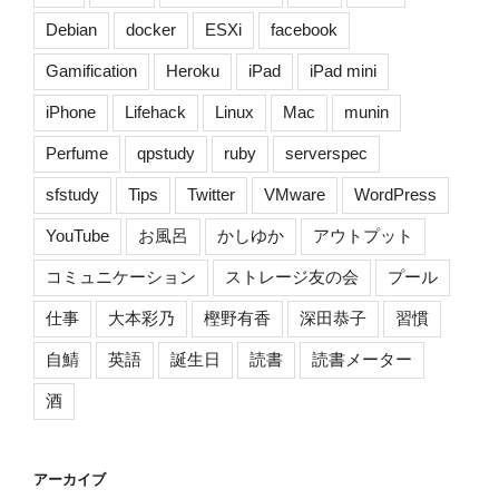
Debian
docker
ESXi
facebook
Gamification
Heroku
iPad
iPad mini
iPhone
Lifehack
Linux
Mac
munin
Perfume
qpstudy
ruby
serverspec
sfstudy
Tips
Twitter
VMware
WordPress
YouTube
お風呂
かしゆか
アウトプット
コミュニケーション
ストレージ友の会
プール
仕事
大本彩乃
樫野有香
深田恭子
習慣
自鯖
英語
誕生日
読書
読書メーター
酒
アーカイブ