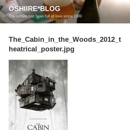
コ
OSHIIRE*BLOG
ン
The oshiire has been full of love since 1999
テ
ン
ツ
The_Cabin_in_the_Woods_2012_t
へ
ス
heatrical_poster.jpg
キ
ッ
プ