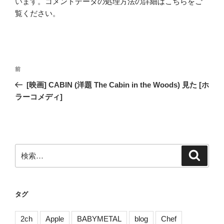
います。
コメントデータの処理方法の詳細はこちらをご
覧ください
。
投
前
前
稿
の
[映画] CABIN (洋題 The Cabin in the Woods) 見た [ホ
ナ
投
ラーコメディ]
ビ
稿
ゲ
ー
シ
検
検
ョ
索
索:
ン
タグ
2ch
Apple
BABYMETAL
blog
Chef