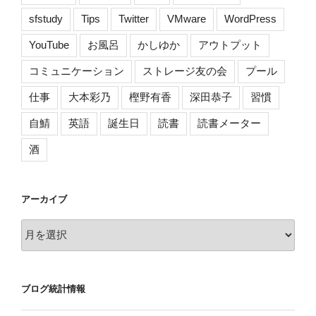
sfstudy
Tips
Twitter
VMware
WordPress
YouTube
お風呂
かしゆか
アウトプット
コミュニケーション
ストレージ友の会
プール
仕事
大本彩乃
樫野有香
深田恭子
習慣
自鯖
英語
誕生日
読書
読書メーター
酒
アーカイブ
ア
ー
カ
イ
ブログ統計情報
ブ