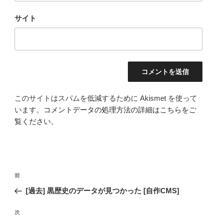
サイト
このサイトはスパムを低減するために Akismet を使って
います。
コメントデータの処理方法の詳細はこちらをご
覧ください
。
投
前
前
稿
の
[過去] 黒歴史のデータが見つかった [自作CMS]
ナ
投
ビ
稿
次
次