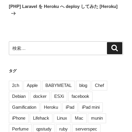
ゲ
の
[PHP] Laravel を Heroku へ deploy してみた [Heroku]
投
ー
稿
シ
ョ
ン
検
検
索
索:
タグ
2ch
Apple
BABYMETAL
blog
Chef
Debian
docker
ESXi
facebook
Gamification
Heroku
iPad
iPad mini
iPhone
Lifehack
Linux
Mac
munin
Perfume
qpstudy
ruby
serverspec