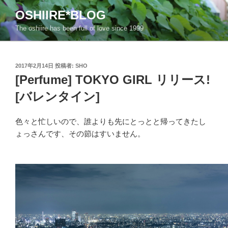
コ
OSHIIRE*BLOG
ン
The oshiire has been full of love since 1999
テ
ン
ツ
投
へ
2017年2月14日
投稿者:
SHO
稿
[Perfume] TOKYO GIRL リリース!
ス
日:
キ
[バレンタイン]
ッ
プ
色々と忙しいので、誰よりも先にとっとと帰ってきたし
ょっさんです、その節はすいません。