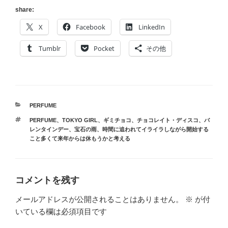
share:
X
Facebook
LinkedIn
Tumblr
Pocket
その他
カ
PERFUME
テ
タ
PERFUME
、
TOKYO GIRL
、
ギミチョコ
、
チョコレイト・ディスコ
、
バ
ゴ
グ
レンタインデー
、
宝石の雨
、
時間に追われてイライラしながら開始する
リ
こと多くて来年からは休もうかと考える
ー
コメントを残す
メールアドレスが公開されることはありません。
※
が付
いている欄は必須項目です