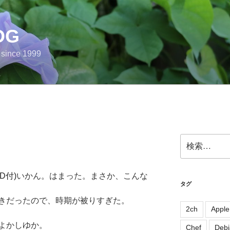
OG
e since 1999
検
索:
いかん。はまった。まさか、こんな
タグ
きだったので、時期が被りすぎた。
2ch
Apple
よかしゆか。
Chef
Debi