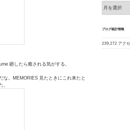
ア
ー
カ
イ
ブ
ブログ統計情報
239,272 アク
fume 廻したら癒される気がする。
な。MEMORIES 見たときにこれ来たと
た。