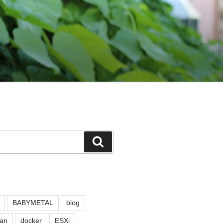
検
索
BABYMETAL
blog
an
docker
ESXi