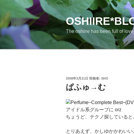
コ
ン
テ
OSHIIRE*BL
ン
The oshiire has been full of lov
ツ
へ
ス
キ
ッ
プ
投
2008年3月21日
投稿者:
SHO
稿
ぱふゅ→む
日:
アイドル系グループに orz
ちょうど、テクノ探していると
とりあえず、かしゆかかわいい