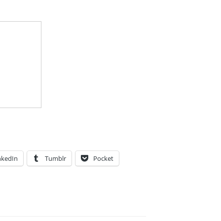
nkedIn
Tumblr
Pocket