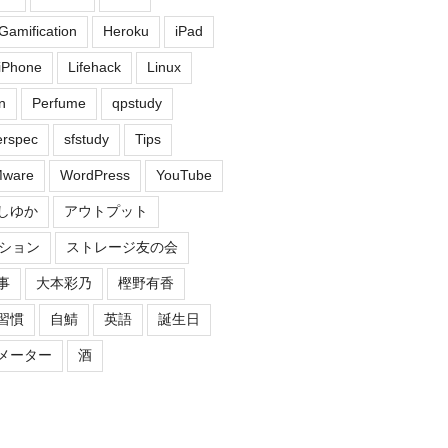
Gamification
Heroku
iPad
iPhone
Lifehack
Linux
n
Perfume
qpstudy
erspec
sfstudy
Tips
ware
WordPress
YouTube
しゆか
アウトプット
ション
ストレージ友の会
事
大本彩乃
樫野有香
習慣
自鯖
英語
誕生日
メーター
酒