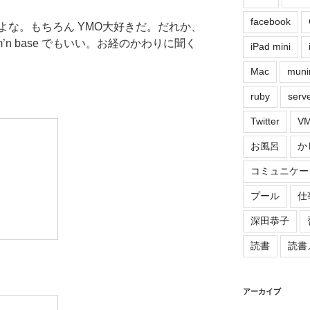
facebook
よな。もちろん YMO大好きだ。だれか、
m’n base でもいい。お経のかわりに聞く
iPad mini
Mac
muni
ruby
serv
Twitter
VM
お風呂
か
コミュニケー
プール
仕
深田恭子
読書
読書
アーカイブ