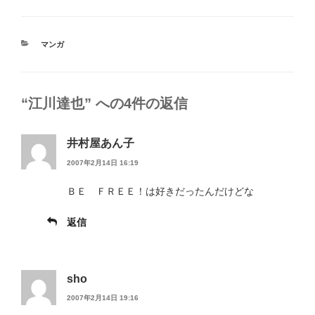
カ
マンガ
テ
ゴ
リ
ー
“江川達也” への4件の返信
井村屋あん子
2007年2月14日 16:19
ＢＥ ＦＲＥＥ！は好きだったんだけどな
返信
sho
2007年2月14日 19:16