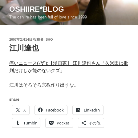
コ
OSHIIRE*BLOG
ン
The oshiire has been full of love since 1999
テ
ン
ツ
投
2007年2月14日
投稿者:
SHO
へ
稿
江川達也
ス
日:
キ
ッ
痛いニュース(ﾉ∀`):【漫画家】 江川達也さん「久米田は批
プ
判だけしか能のないクズ」
江川はそろそろ宗教作り出すな。
share:
X
Facebook
LinkedIn
Tumblr
Pocket
その他