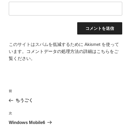
このサイトはスパムを低減するために Akismet を使って
います。
コメントデータの処理方法の詳細はこちらをご
覧ください
。
投
前
前
稿
の
ちうごく
ナ
投
ビ
稿
次
次
ゲ
の
Windows Mobile6
投
ー