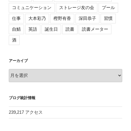
コミュニケーション
ストレージ友の会
プール
仕事
大本彩乃
樫野有香
深田恭子
習慣
自鯖
英語
誕生日
読書
読書メーター
酒
アーカイブ
ア
ー
カ
イ
ブログ統計情報
ブ
239,217 アクセス