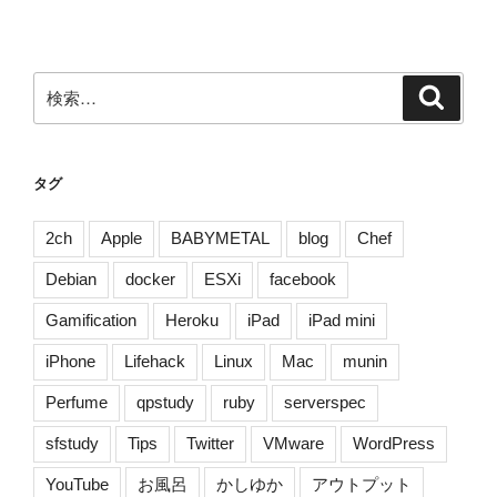
稿
シ
ョ
ン
検
検
索
索:
タグ
2ch
Apple
BABYMETAL
blog
Chef
Debian
docker
ESXi
facebook
Gamification
Heroku
iPad
iPad mini
iPhone
Lifehack
Linux
Mac
munin
Perfume
qpstudy
ruby
serverspec
sfstudy
Tips
Twitter
VMware
WordPress
YouTube
お風呂
かしゆか
アウトプット