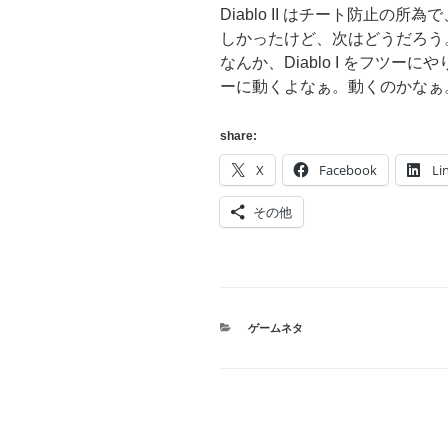
Diablo II はチート防止
しかったけど、次はどうだろう
なんか、Diablo I をフツ
ーに動くよなぁ。動くのかなぁ。Fre
share:
X
Facebook
Li
その他
カ
ゲームネタ
テ
ゴ
リ
ー