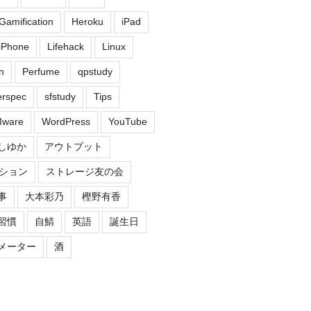
Gamification
Heroku
iPad
iPhone
Lifehack
Linux
n
Perfume
qpstudy
erspec
sfstudy
Tips
ware
WordPress
YouTube
しゆか
アウトプット
ション
ストレージ友の会
事
大本彩乃
樫野有香
習慣
自鯖
英語
誕生日
メーター
酒