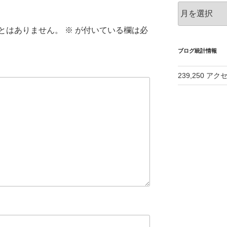
ア
ー
カ
とはありません。
※
が付いている欄は必
イ
ブ
ブログ統計情報
239,250 アク