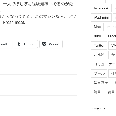
の所為で、一人でぼちぼち経験知稼いでるのが厳
facebook
。
ーにやりたくなってきた。このマシンなら、フツ
iPad mini
sh meat.
Mac
muni
ruby
serv
nkedIn
Tumblr
Pocket
Twitter
VM
お風呂
か
コミュニケー
プール
仕
深田恭子
読書
読書
アーカイブ