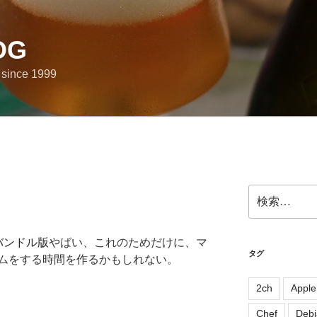
OG
e since 1999
検
索:
やばい、これのためだけに、マ
タグ
ムをする時間を作るかもしれない。
2ch
Apple
Chef
Debi