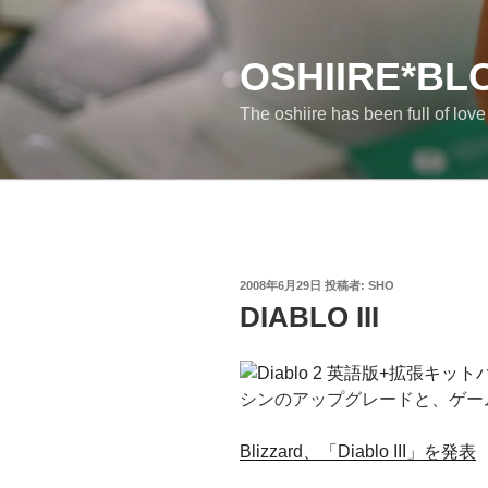
コ
ン
テ
OSHIIRE*BL
ン
The oshiire has been full of lov
ツ
へ
ス
キ
ッ
プ
投
2008年6月29日
投稿者:
SHO
稿
DIABLO III
日:
シンのアップグレードと、ゲー
Blizzard、「Diablo III」を発表