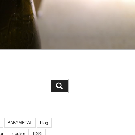
検
索
BABYMETAL
blog
an
docker
ESXi