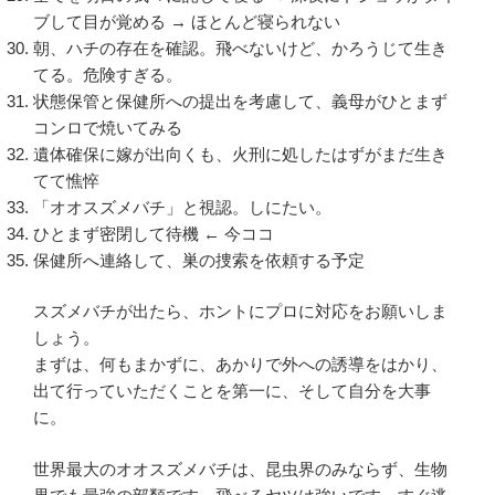
ブして目が覚める → ほとんど寝られない
朝、ハチの存在を確認。飛べないけど、かろうじて生き
てる。危険すぎる。
状態保管と保健所への提出を考慮して、義母がひとまず
コンロで焼いてみる
遺体確保に嫁が出向くも、火刑に処したはずがまだ生き
てて憔悴
「オオスズメバチ」と視認。しにたい。
ひとまず密閉して待機 ← 今ココ
保健所へ連絡して、巣の捜索を依頼する予定
スズメバチが出たら、ホントにプロに対応をお願いしま
しょう。
まずは、何もまかずに、あかりで外への誘導をはかり、
出て行っていただくことを第一に、そして自分を大事
に。
世界最大のオオスズメバチは、昆虫界のみならず、生物