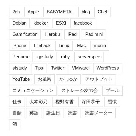
2ch
Apple
BABYMETAL
blog
Chef
Debian
docker
ESXi
facebook
Gamification
Heroku
iPad
iPad mini
iPhone
Lifehack
Linux
Mac
munin
Perfume
qpstudy
ruby
serverspec
sfstudy
Tips
Twitter
VMware
WordPress
YouTube
お風呂
かしゆか
アウトプット
コミュニケーション
ストレージ友の会
プール
仕事
大本彩乃
樫野有香
深田恭子
習慣
自鯖
英語
誕生日
読書
読書メーター
酒