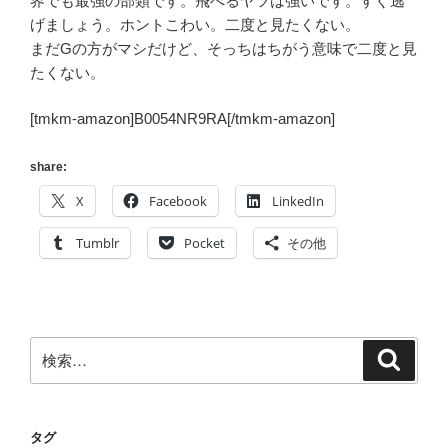
界でも最強の部類です。飛べるヤツは強いです。すぐ逃
げましょう。ホントこわい。二度と見たくない。
まだGの方がマシだけど、そっちはちがう意味で二度と見
たくない。
[tmkm-amazon]B0054NR9RA[/tmkm-amazon]
share:
X
Facebook
LinkedIn
Tumblr
Pocket
その他
検
検
索
索:
タグ