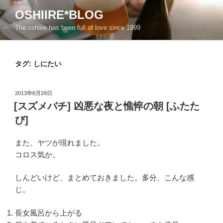
コ
OSHIIRE*BLOG
ン
The oshiire has been full of love since 1999
テ
ン
ツ
タグ:
しにたい
へ
ス
キ
投
2013年8月29日
ッ
稿
[スズメバチ] 凶悪な夜と憔悴の朝 [ふたた
日:
プ
び]
また、ヤツが現れました。
コロス気か。
しんどいけど、まとめておきました。多分、こんな感
じ。
長女風呂から上がる