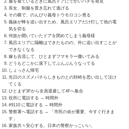
服を着ているときに風呂ドアにでかいハチを発見
長女、制服を置き忘れて逃げる
その横で、のんびり義母トウモロコシ煮る
義妹が蜂を追い出すため、風呂エリアだけ灯して他の電
気を切る
何故か開いていたドアを閉めてしまう義母様
風呂エリアに隔離はできたものの、外に追い出すことが
できなくなる
嫁も合流して、ひとまずフマキラー撒いてみる
どうもどこかに落下してぶんぶんうなってる
しょっさん帰宅
先日のスズメバチらしきものとの対峙を思い出して泣け
てくる
ひとまず3Fから全員退避して4Fへ集合
役所に電話する → 時間外
#9110 に電話する → 時間外
警察署へ電話する → 「市民の命が重要、今すぐ行きま
す」
家族共々安心する。日本の警察かっこいい。