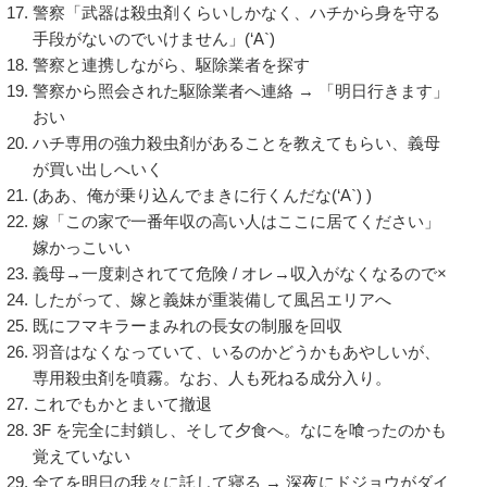
警察「武器は殺虫剤くらいしかなく、ハチから身を守る
手段がないのでいけません」(‘A`)
警察と連携しながら、駆除業者を探す
警察から照会された駆除業者へ連絡 → 「明日行きます」
おい
ハチ専用の強力殺虫剤があることを教えてもらい、義母
が買い出しへいく
(ああ、俺が乗り込んでまきに行くんだな(‘A`) )
嫁「この家で一番年収の高い人はここに居てください」
嫁かっこいい
義母→一度刺されてて危険 / オレ→収入がなくなるので×
したがって、嫁と義妹が重装備して風呂エリアへ
既にフマキラーまみれの長女の制服を回収
羽音はなくなっていて、いるのかどうかもあやしいが、
専用殺虫剤を噴霧。なお、人も死ねる成分入り。
これでもかとまいて撤退
3F を完全に封鎖し、そして夕食へ。なにを喰ったのかも
覚えていない
全てを明日の我々に託して寝る → 深夜にドジョウがダイ