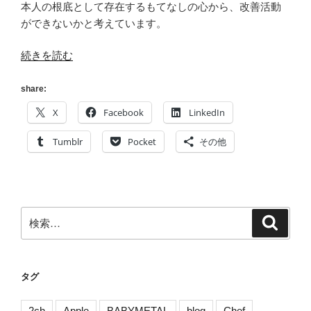
本人の根底として存在するもてなしの心から、改善活動
は?
ができないかと考えています。
[デ
ス
“[Gamification]
続きを読む
マ
ゲ
ー
ー
share:
チ]”
ミ
の
X
Facebook
LinkedIn
フ
ィ
Tumblr
Pocket
その他
ケ
ー
シ
ョ
検
検
ン
索
索:
で
プ
ロ
タグ
ジ
ェ
2ch
Apple
BABYMETAL
blog
Chef