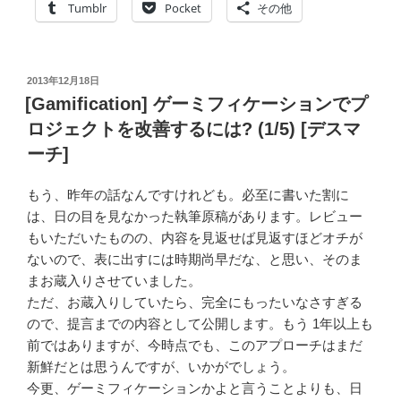
ィ
Tumblr
Pocket
その他
ケ
ー
シ
投
2013年12月18日
ョ
稿
[Gamification] ゲーミフィケーションでプ
ン
日:
ロジェクトを改善するには? (1/5) [デスマ
で
ーチ]
プ
ロ
もう、昨年の話なんですけれども。必至に書いた割に
ジ
は、日の目を見なかった執筆原稿があります。レビュー
ェ
もいただいたものの、内容を見返せば見返すほどオチが
ク
ないので、表に出すには時期尚早だな、と思い、そのま
ト
まお蔵入りさせていました。
を
ただ、お蔵入りしていたら、完全にもったいなさすぎる
改
ので、提言までの内容として公開します。もう 1年以上も
善
前ではありますが、今時点でも、このアプローチはまだ
す
新鮮だとは思うんですが、いかがでしょう。
る
今更、ゲーミフィケーションかよと言うことよりも、日
に