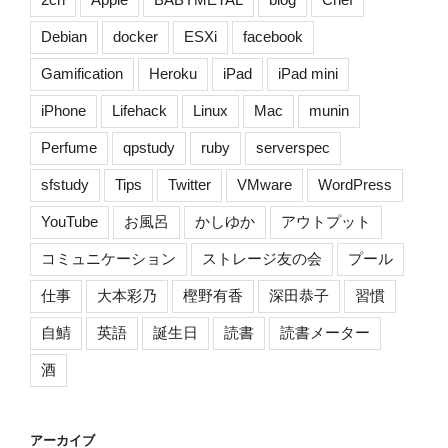
ク
Debian
docker
ESXi
facebook
ト
を
Gamification
Heroku
iPad
iPad mini
改
iPhone
Lifehack
Linux
Mac
munin
善
す
Perfume
qpstudy
ruby
serverspec
る
に
sfstudy
Tips
Twitter
VMware
WordPress
は?
YouTube
お風呂
かしゆか
アウトプット
(1/5)
[デ
コミュニケーション
ストレージ友の会
プール
ス
仕事
大本彩乃
樫野有香
深田恭子
習慣
マ
ー
自鯖
英語
誕生日
読書
読書メーター
チ]”
酒
の
アーカイブ