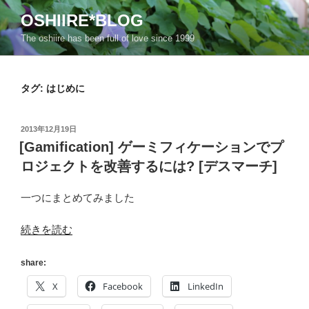
コ
OSHIIRE*BLOG
ン
The oshiire has been full of love since 1999
テ
ン
ツ
タグ:
はじめに
へ
ス
キ
投
2013年12月19日
ッ
稿
[Gamification] ゲーミフィケーションでプ
日:
プ
ロジェクトを改善するには? [デスマーチ]
一つにまとめてみました
“[Gamification]
続きを読む
ゲ
ー
share:
ミ
X
Facebook
LinkedIn
フ