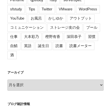
]”
の
sfstudy
Tips
Twitter
VMware
WordPress
YouTube
お風呂
かしゆか
アウトプット
コミュニケーション
ストレージ友の会
プール
仕事
大本彩乃
樫野有香
深田恭子
習慣
自鯖
英語
誕生日
読書
読書メーター
酒
アーカイブ
ア
ー
カ
イ
ブログ統計情報
ブ