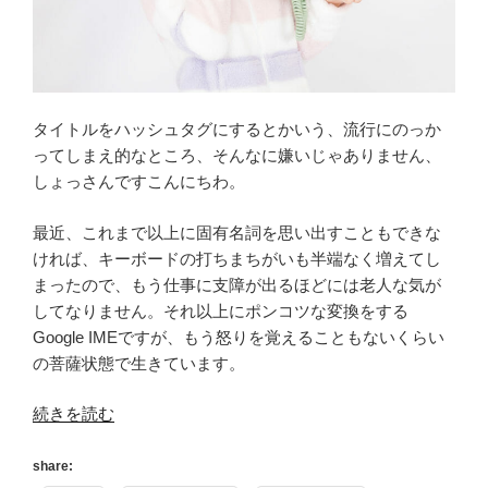
タイトルをハッシュタグにするとかいう、流行にのっか
ってしまえ的なところ、そんなに嫌いじゃありません、
しょっさんですこんにちわ。
最近、これまで以上に固有名詞を思い出すこともできな
ければ、キーボードの打ちまちがいも半端なく増えてし
まったので、もう仕事に支障が出るほどには老人な気が
してなりません。それ以上にポンコツな変換をする
Google IMEですが、もう怒りを覚えることもないくらい
の菩薩状態で生きています。
“[GW4
続きを読む
日
目]
share: