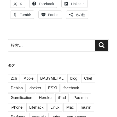
#
X
Facebook
LinkedIn
平
成
Tumblr
Pocket
その他
を
振
り
返
検
検
る
索
索:
そ
の
1
タグ
[
#
2ch
Apple
BABYMETAL
blog
Chef
平
Debian
docker
ESXi
facebook
成
最
Gamification
Heroku
iPad
iPad mini
後
iPhone
Lifehack
Linux
Mac
munin
の
日
Perfume
qpstudy
ruby
serverspec