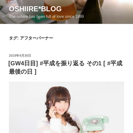
コ
OSHIIRE*BLOG
ン
The oshiire has been full of love since 1999
テ
ン
ツ
タグ:
アフターバーナー
へ
ス
キ
投
2019年4月30日
ッ
稿
[GW4日目] #平成を振り返る その1 [ #平成
日:
プ
最後の日 ]