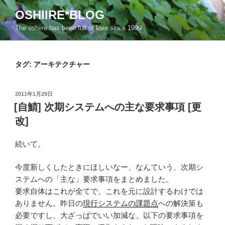
コ
OSHIIRE*BLOG
ン
The oshiire has been full of love since 1999
テ
ン
ツ
タグ:
アーキテクチャー
へ
ス
キ
投
2011年1月29日
ッ
稿
[自鯖] 次期システムへの主な要求事項 [更
日:
プ
改]
続いて。
今度新しくしたときにほしいなー、なんていう、次期シ
ステムへの「主な」要求事項をまとめました。
要求自体はこれが全てで、これを元に設計するわけでは
ありません。昨日の
現行システムの課題点
への解決策も
必要ですし、大ざっぱでいい加減な、以下の要求事項を