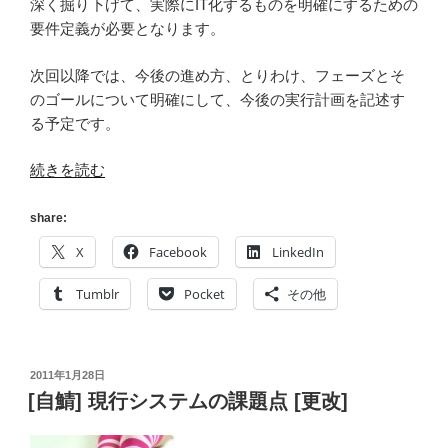
深く掘り下げて、実際にIT化するものを明確にするための
要件定義が必要となります。
次回以降では、今後の進め方、とりわけ、フェーズとそ
のゴールについて明確にして、今後の実行計画を記述す
る予定です。
“[自
続きを読む
鯖]
次
share:
期
X
Facebook
LinkedIn
シ
ス
Tumblr
Pocket
その他
テ
ム
へ
投
2011年1月28日
の
稿
[自鯖] 現行システムの課題点 [更改]
主
日:
な