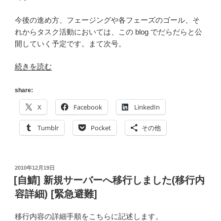
今後の進め方、フェージングや各フェーズのゴール、そ
れからタスク活動においては、この blog でだらだらと公
開していく予定です。まて次号。
“[自
続きを読む
鯖]
現
share:
行
X
Facebook
LinkedIn
シ
ス
Tumblr
Pocket
その他
テ
ム
の
投
2010年12月19日
課
稿
[自鯖] 新規サーバーへ移行しました(移行内
題
日:
容詳細) [緊急避難]
点
[更
移行内容の詳細手順をこちらに記述します。
改]”