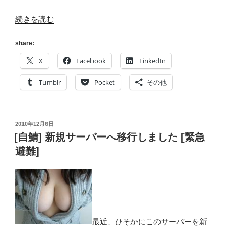
の
“[自
続きを読む
鯖]
新
share:
規
X
Facebook
LinkedIn
サ
ー
Tumblr
Pocket
その他
バ
ー
へ
投
2010年12月6日
移
稿
[自鯖] 新規サーバーへ移行しました [緊急
行
日:
避難]
し
ま
し
た
(移
行
最近、ひそかにこのサーバーを新
内