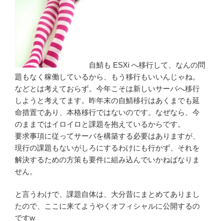
要
求
事
項
[更
改]”
自鯖も ESXi へ移行して、なんの問
の
題もなく稼働しているから、もう移行もいいんじゃね。
などとは考えておらず。今年こそは新しいサーバへ移行
しようと考えてます。昨年末の自鯖移行はあくまでも延
命措置であり、本格移行ではないのです。なぜなら、今
のままではイロイロと課題を抱えているからです。
要求事項に従ってサーバを構築する必要はありますが、
現行の課題もないがしろにするわけにも行かず、それを
解決するための方策も要件に組み込んでいかねばなりま
せん。
と言うわけで、課題自体は、大分昔にまとめてありまし
たので、ここに来てようやくオフィシャルに公開するの
ですw