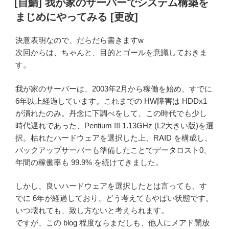
[自鯖] 我が家のサーバーでシステム構築を
行
日:
まじめにやってみる [更改]
し
ま
決意表明なので、だらだら書きますw
し
次回からは、ちゃんと、目的とゴールを意識しておきま
た
す。
[緊
急
我が家のサーバーは、2003年2月から稼働を始め、すでに
避
6年以上経過しています。これまでの HW障害は HDDx1
難]”
が潰れたのみ。丹念に下調べをして、この時代でも少し
の
時代遅れであった、Pentium !!! 1.13GHz (L2大きい版)を選
択。枯れたハードウェアを選択した上、RAID を構成し、
バックアップサーバーも準備したことでデータロスト0、
年間の稼働率も 99.9% を続けてきました。
しかし、良いハードウェアを選択したとは言っても、す
でに 6年が経過しており、どう考えてもやばい状態です。
いつ壊れても、致し方ないと考えられます。
ですが、この blog 程度ならまだしも、他人にメアド開放