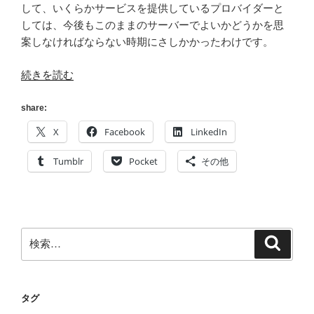
して、いくらかサービスを提供しているプロバイダーと
しては、今後もこのままのサーバーでよいかどうかを思
案しなければならない時期にさしかかったわけです。
“[自
続きを読む
鯖]
我
share:
が
X
Facebook
LinkedIn
家
の
Tumblr
Pocket
その他
サ
ー
バ
ー
検
検
で
索
索:
シ
ス
テ
タグ
ム