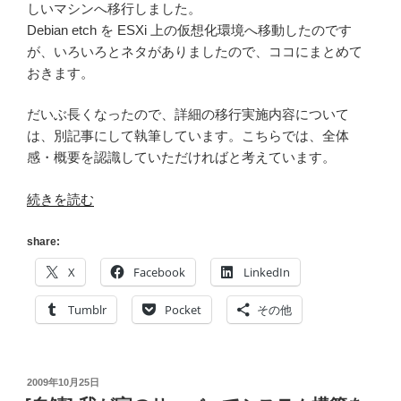
しいマシンへ移行しました。
容
Debian etch を ESXi 上の仮想化環境へ移動したのです
詳
が、いろいろとネタがありましたので、ココにまとめて
細)
おきます。
[緊
急
だいぶ長くなったので、詳細の移行実施内容について
避
は、別記事にして執筆しています。こちらでは、全体
難]”
感・概要を認識していただければと考えています。
の
“[自
続きを読む
鯖]
新
share:
規
X
Facebook
LinkedIn
サ
ー
Tumblr
Pocket
その他
バ
ー
へ
投
2009年10月25日
移
稿