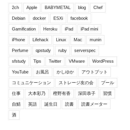
構
2ch
Apple
BABYMETAL
blog
Chef
築
Debian
docker
ESXi
facebook
を
ま
Gamification
Heroku
iPad
iPad mini
じ
iPhone
Lifehack
Linux
Mac
munin
め
に
Perfume
qpstudy
ruby
serverspec
や
っ
sfstudy
Tips
Twitter
VMware
WordPress
て
YouTube
お風呂
かしゆか
アウトプット
み
る
コミュニケーション
ストレージ友の会
プール
[更
仕事
大本彩乃
樫野有香
深田恭子
習慣
改]”
の
自鯖
英語
誕生日
読書
読書メーター
酒