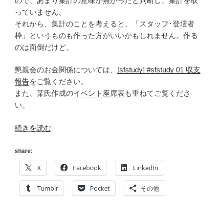
ので、あまり集計の意味が無かったと判断し、集計を取
っていません。
それから、集計のことを考えると、「スタッフ･登壇者
枠」というものも作った方がいいかもしれません。作る
のは面倒だけど。
懇親会のお金関係については、
[sfstudy] #sfstudy 01 収支
報告
をご覧ください。
また、某氏作成の
イベント座席表
も重ねてご覧くださ
い。
“[sfstudy]
続きを読む
数
字
share:
で
X
Facebook
LinkedIn
見
る
Tumblr
Pocket
その他
#sfstudy
#1