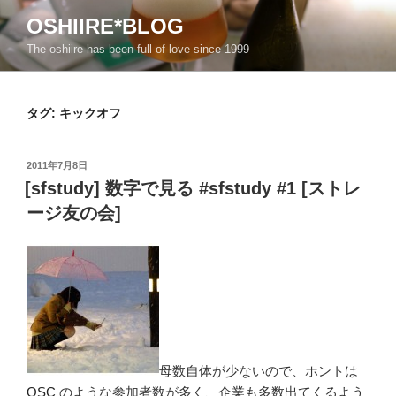
コ
OSHIIRE*BLOG
ン
The oshiire has been full of love since 1999
テ
ン
ツ
タグ:
キックオフ
へ
ス
キ
投
2011年7月8日
ッ
稿
[sfstudy] 数字で見る #sfstudy #1 [ストレ
日:
プ
ージ友の会]
母数自体が少ないので、ホントは
OSC
のような参加者数が多く、企業も多数出てくるよう