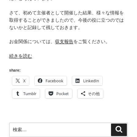
さて、初めて主催者として開催した結果、様々な情報を
取得することができましたので、今後の役に立つのでは
ないかと記録して残しておきます。
お金関係については、
収支報告
をご覧ください。
“[sfstudy]
続きを読む
数
字
share:
で
X
Facebook
LinkedIn
見
る
Tumblr
Pocket
その他
#sfstudy
#0
[ス
ト
検
検
レ
索
索:
ー