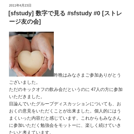
[ス
投
2011年4月23日
ト
稿
[sfstudy] 数字で見る #sfstudy #0 [ストレ
レ
日:
ージ友の会]
ー
ジ
友
の
会]”
の
昨晩はみなさまご参加ありがとう
ございました。
ただのキックオフの飲み会だというのに 47人の方に参加
いただきました。
目論んでいたグループディスカッションについても、お
おくの意見をいただくことが出来ました。個人的にはう
まくいった内容だと感じています。これからもみなさん
に参加いただく勉強会をモットーに、楽しく続けていき
たいと考えています。