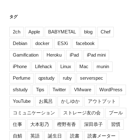
ジ
友
タグ
の
会]”
2ch
Apple
BABYMETAL
blog
Chef
の
Debian
docker
ESXi
facebook
Gamification
Heroku
iPad
iPad mini
iPhone
Lifehack
Linux
Mac
munin
Perfume
qpstudy
ruby
serverspec
sfstudy
Tips
Twitter
VMware
WordPress
YouTube
お風呂
かしゆか
アウトプット
コミュニケーション
ストレージ友の会
プール
仕事
大本彩乃
樫野有香
深田恭子
習慣
自鯖
英語
誕生日
読書
読書メーター