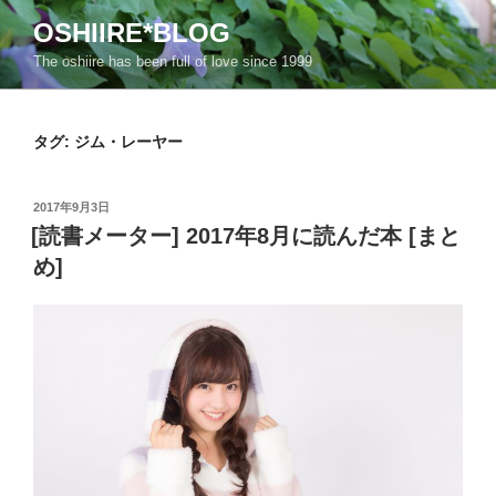
コ
OSHIIRE*BLOG
ン
The oshiire has been full of love since 1999
テ
ン
ツ
タグ:
ジム・レーヤー
へ
ス
キ
投
2017年9月3日
ッ
稿
[読書メーター] 2017年8月に読んだ本 [まと
日:
プ
め]