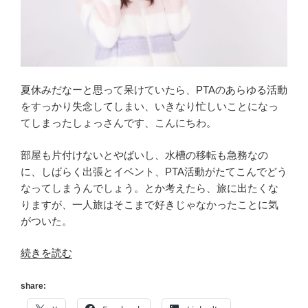
夏休みだなーと思って呆けていたら、PTAのあらゆる活動
をすっかり失念してしまい、いきなり忙しいことになっ
てしまったしょっさんです、こんにちわ。
部屋も片付けないとやばいし、水槽の移転も急務なの
に、しばらく出張とイベント、PTA活動がたてこんでどう
なってしまうんでしょう。とか考えたら、旅に出たくな
りますが、一人旅はそこまで好きじゃなかったことに気
がついた。
“[読
続きを読む
書
メ
share:
ー