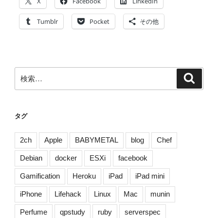
X
Facebook
LinkedIn
タ
ー]
Tumblr
Pocket
その他
2017
年
8
月
検
検
に
索
索:
読
ん
だ
タグ
本
[ま
2ch
Apple
BABYMETAL
blog
Chef
と
Debian
docker
ESXi
facebook
め]”
の
Gamification
Heroku
iPad
iPad mini
iPhone
Lifehack
Linux
Mac
munin
Perfume
qpstudy
ruby
serverspec