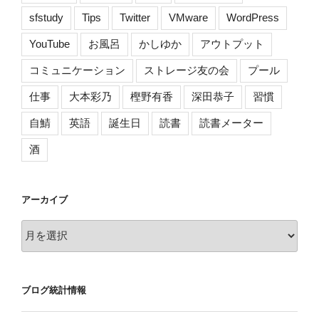
sfstudy
Tips
Twitter
VMware
WordPress
YouTube
お風呂
かしゆか
アウトプット
コミュニケーション
ストレージ友の会
プール
仕事
大本彩乃
樫野有香
深田恭子
習慣
自鯖
英語
誕生日
読書
読書メーター
酒
アーカイブ
ア
ー
カ
イ
ブログ統計情報
ブ