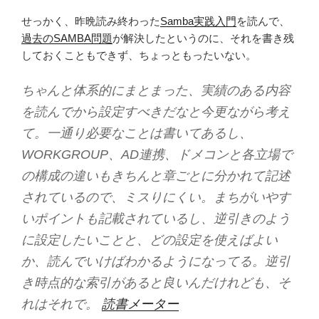
せっかく、昨晩読み終わった
Samba実践入門
を読んで、
過去のSAMBA問題
が解決したというのに、それを書き残
しておくこともできず、ちょっともったいない。
ちゃんと体系的にまとまった、実績のある内容
を読んでから設定すべきだなと今更ながら考え
て。一通り必要なことは書いてあるし、
WORKGROUP、AD連携、ドメコンと各立場で
の構成の違いもきちんと章ごとに分かれて記述
されているので、ミスりにくい。まちがいやす
いポイントも記載されているし、逆引きのよう
に設定したいことと、どの設定を使えばよい
か、読んでいけばわかるようになってる。逆引
き時点的な索引があると良いんだけれども、そ
れはそれで。
読書メーター