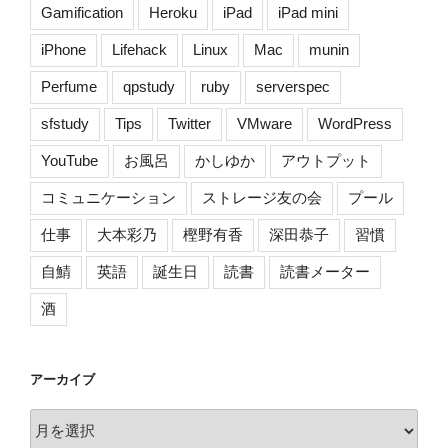
映
Gamification
Heroku
iPad
iPad mini
画
iPhone
Lifehack
Linux
Mac
munin
祭]”
の
Perfume
qpstudy
ruby
serverspec
sfstudy
Tips
Twitter
VMware
WordPress
YouTube
お風呂
かしゆか
アウトプット
コミュニケーション
ストレージ友の会
プール
仕事
大本彩乃
樫野有香
深田恭子
習慣
自鯖
英語
誕生日
読書
読書メーター
酒
アーカイブ
ア
ー