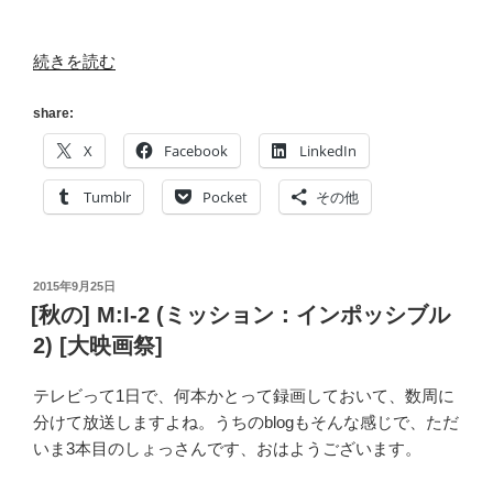
“[イ
続きを読む
ン
フ
share:
ル?]
X
Facebook
LinkedIn
Interrnet
は
Tumblr
Pocket
その他
埋
め
尽
投
2015年9月25日
く
稿
[秋の] M:I-2 (ミッション：インポッシブル
す
日:
2) [大映画祭]
の
に、
テレビって1日で、何本かとって録画しておいて、数周に
私
分けて放送しますよね。うちのblogもそんな感じで、ただ
の
いま3本目のしょっさんです、おはようございます。
心
が