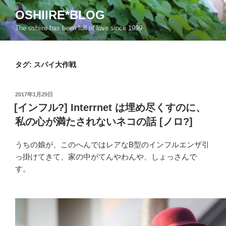
コ
OSHIIRE*BLOG
ン
The oshiire has been full of love since 1999
テ
ン
ツ
タグ:
スパイ大作戦
へ
ス
キ
投
2017年1月29日
ッ
稿
[インフル?] Interrnet は埋め尽くすのに、
日:
プ
私の心が満たされないネコの話 [ノロ?]
うちの娘が、このへんではレアなB型のインフルエンザ引
っ掛けてきて、家の中がてんやわんや、しょっさんで
す。