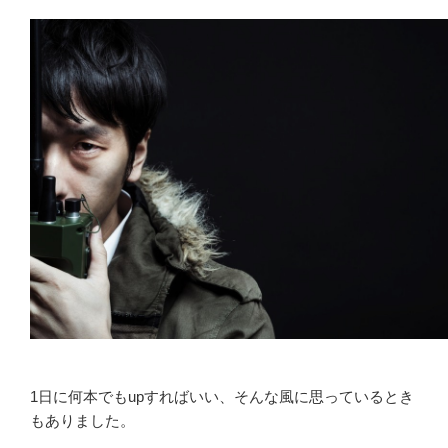
満
た
さ
れ
な
い
ネ
コ
の
話
[ノ
ロ?]”
の
1日に何本でもupすればいい、そんな風に思っているとき
もありました。