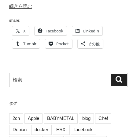
“[秋
続きを読む
の]
M:I-
share:
2
X
Facebook
LinkedIn
(ミ
ッ
Tumblr
Pocket
その他
シ
ョ
ン：
イ
検
検
ン
索
索:
ポ
ッ
シ
タグ
ブ
ル
2ch
Apple
BABYMETAL
blog
Chef
2)
Debian
docker
ESXi
facebook
[大