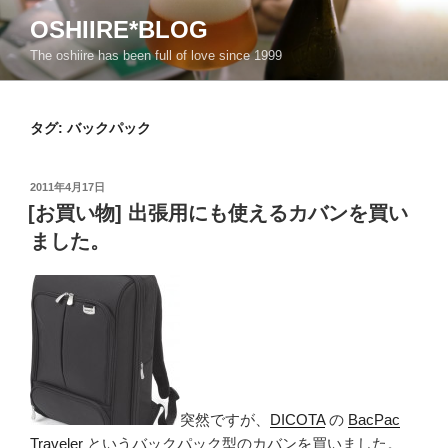
コ
OSHIIRE*BLOG
ン
The oshiire has been full of love since 1999
テ
ン
ツ
タグ:
バックパック
へ
ス
キ
投
2011年4月17日
ッ
稿
[お買い物] 出張用にも使えるカバンを買い
日:
プ
ました。
突然ですが、
DICOTA
の
BacPac
Traveler
というバックパック型のカバンを買いました。