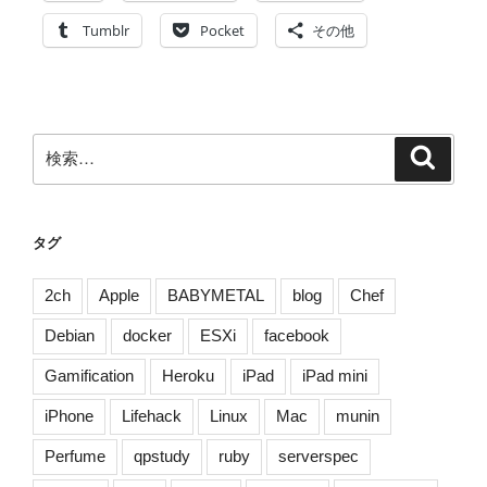
張
Tumblr
Pocket
その他
用
に
も
使
検
検
え
索
索:
る
カ
バ
タグ
ン
を
2ch
Apple
BABYMETAL
blog
Chef
買
Debian
docker
ESXi
facebook
い
ま
Gamification
Heroku
iPad
iPad mini
し
iPhone
Lifehack
Linux
Mac
munin
た。”
の
Perfume
qpstudy
ruby
serverspec