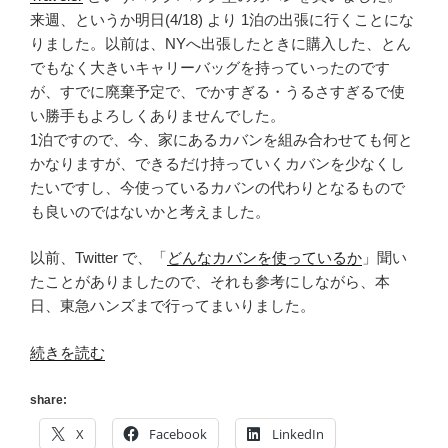
来週、というか明日(4/18) より 1泊の出張に行くことにな
りました。以前は、NYへ出張したときに購入した、とん
でもなく大きいキャリーバッグを持っていったのです
が、すでに廃棄予定で、でかすぎる・うるさすぎるで使
い勝手もよろしくありませんでした。
1泊ですので、今、家にあるカバンを組み合わせても何と
かなりますが、できるだけ持っていくカバンを少なくし
たいですし、今使っているカバンの代わりとなるもので
も良いのではないかと考えました。
以前、Twitter で、「
どんなカバンを使っているか
」聞い
たことがありましたので、それも参考にしながら、本
日、東急ハンズまで行ってまいりました。
“[お
続きを読む
買
い
share:
物]
X
Facebook
LinkedIn
出