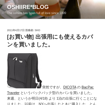
コ
OSHIIRE*BLOG
ン
The oshiire has been full of love since 1999
テ
ン
ツ
投
へ
2011年4月17日
投稿者:
SHO
稿
[お買い物] 出張用にも使えるカバ
ス
日:
キ
ンを買いました。
ッ
プ
突然ですが、
DICOTA
の
BacPac
Traveler
というバックパック型のカバンを買いました。
来週、というか明日(4/18) より 1泊の出張に行くことにな
りました。以前は、NYへ出張したときに購入した、とん