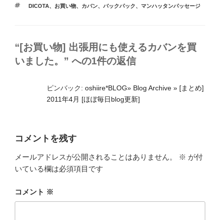
タ
DICOTA
、
お買い物
、
カバン
、
バックパック
、
マンハッタンパッセージ
ゴ
グ
リ
ー
“[お買い物] 出張用にも使えるカバンを買
いました。” への1件の返信
ピンバック:
oshiire*BLOG» Blog Archive » [まとめ]
2011年4月 [ほぼ毎日blog更新]
コメントを残す
メールアドレスが公開されることはありません。
※
が付
いている欄は必須項目です
コメント
※