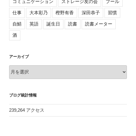
コミュニケーション
ストレージ友の会
プール
仕事
大本彩乃
樫野有香
深田恭子
習慣
自鯖
英語
誕生日
読書
読書メーター
酒
アーカイブ
ア
ー
カ
イ
ブログ統計情報
ブ
239,264 アクセス