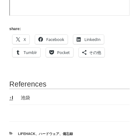
share:
X
Facebook
LinkedIn
Tumblr
Pocket
その他
References
References
↑
I
池袋
カ
LIFEHACK
、
ハードウェア
、
備忘録
テ