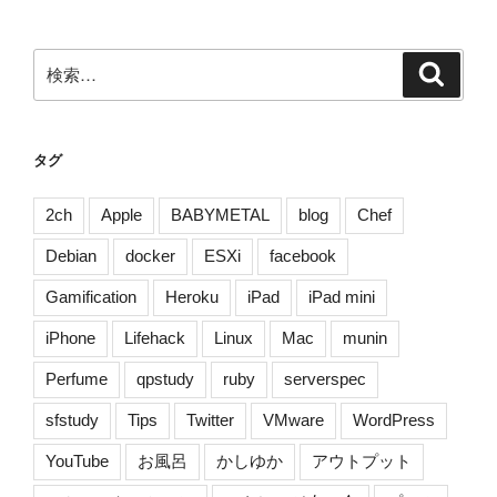
ョ
ン
検
検
索
索:
タグ
2ch
Apple
BABYMETAL
blog
Chef
Debian
docker
ESXi
facebook
Gamification
Heroku
iPad
iPad mini
iPhone
Lifehack
Linux
Mac
munin
Perfume
qpstudy
ruby
serverspec
sfstudy
Tips
Twitter
VMware
WordPress
YouTube
お風呂
かしゆか
アウトプット