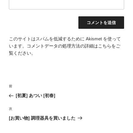
このサイトはスパムを低減するために Akismet を使って
います。
コメントデータの処理方法の詳細はこちらをご
覧ください
。
投
前
前
稿
の
[初夏] あつい [初春]
ナ
投
ビ
稿
次
次
ゲ
の
[お買い物] 調理器具を買いました
投
ー
稿
シ