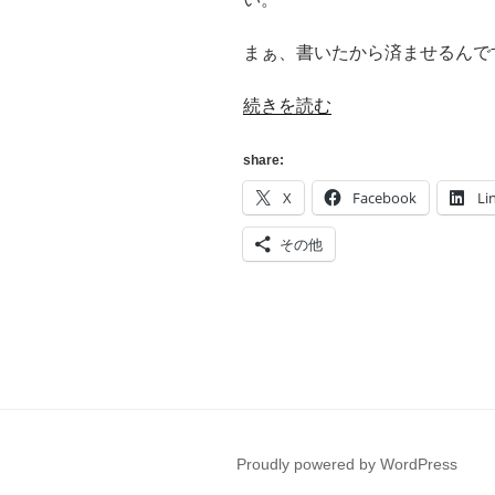
まぁ、書いたから済ませるんで
“[Heroku]
続きを読む
レ
コ
share:
ー
X
Facebook
Li
ド
タ
その他
イ
プ
が
有
効
な
Salesforce
オ
Proudly powered by WordPress
ブ