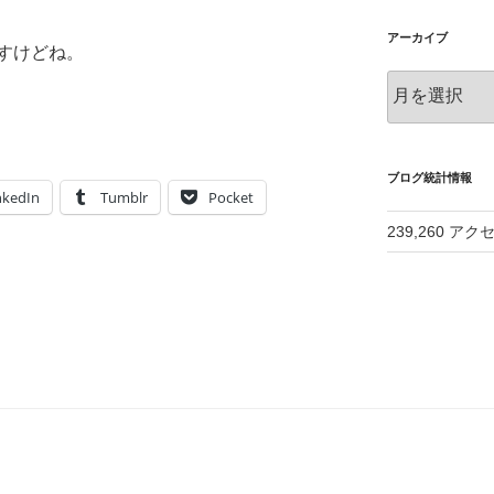
アーカイブ
すけどね。
ア
ー
カ
イ
ブ
ブログ統計情報
nkedIn
Tumblr
Pocket
239,260 アク