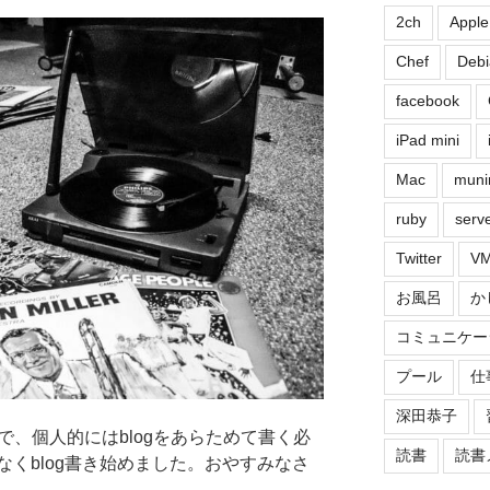
2ch
Apple
Chef
Debi
facebook
iPad mini
Mac
muni
ruby
serv
Twitter
VM
お風呂
か
コミュニケー
プール
仕
深田恭子
で、個人的にはblogをあらためて書く必
読書
読書
くblog書き始めました。おやすみなさ