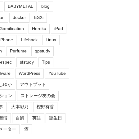
BABYMETAL
blog
an
docker
ESXi
Gamification
Heroku
iPad
iPhone
Lifehack
Linux
n
Perfume
qpstudy
erspec
sfstudy
Tips
ware
WordPress
YouTube
しゆか
アウトプット
ション
ストレージ友の会
事
大本彩乃
樫野有香
習慣
自鯖
英語
誕生日
メーター
酒