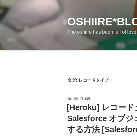
コ
ン
テ
OSHIIRE*BL
ン
The oshiire has been full of lov
ツ
へ
ス
キ
ッ
プ
タグ:
レコードタイプ
投
2019年1月15日
稿
[Heroku] レコ
日:
Salesforce オブ
する方法 [Salesfor