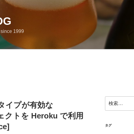
OG
e since 1999
検
ードタイプが有効な
索:
ジェクトを Heroku で利用
ce]
タグ