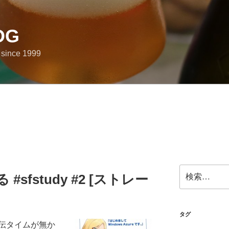
OG
e since 1999
検
る #sfstudy #2 [ストレー
索:
タグ
伝タイムが無か