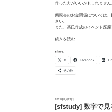
作った方がいいかもしれません
懇親会のお金関係については、
さい。
また、某氏作成の
イベント座席
“[sfstudy]
続きを読む
数
字
share:
で
X
Facebook
Li
見
る
その他
#sfstudy
#1
[ス
ト
レ
投
2011年4月23日
稿
[sfstudy] 数字で見
ー
日:
ジ