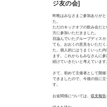
ジ友の会]
友
の
昨晩はみなさまご参加ありがと
会]”
た。
の
ただのキックオフの飲み会だとい
方に参加いただきました。
目論んでいたグループディスカ
ても、おおくの意見をいただく
た。個人的にはうまくいった内
ます。これからもみなさんに参
続けていきたいと考えています
さて、初めて主催者として開催
できましたので、今後の役に立
す。
お金関係については、
収支報告