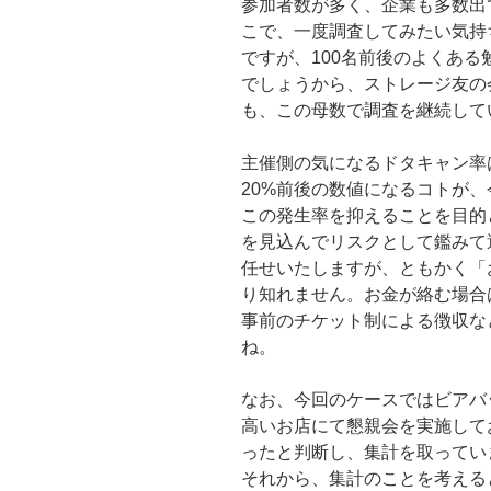
参加者数が多く、企業も多数出
の
こで、一度調査してみたい気持
ですが、100名前後のよくある
でしょうから、ストレージ友の
も、この母数で調査を継続して
主催側の気になるドタキャン率は 
20%前後の数値になるコトが
この発生率を抑えることを目的
を見込んでリスクとして鑑みて
任せいたしますが、ともかく「
り知れません。お金が絡む場合
事前のチケット制による徴収な
ね。
なお、今回のケースではビアバ
高いお店にて懇親会を実施して
ったと判断し、集計を取ってい
それから、集計のことを考える