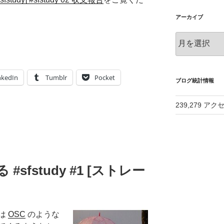
アーカイブ
ア
ー
カ
イ
nkedIn
Tumblr
Pocket
ブ
ブログ統計情報
239,279 アク
る #sfstudy #1 [ストレー
は
OSC
のような