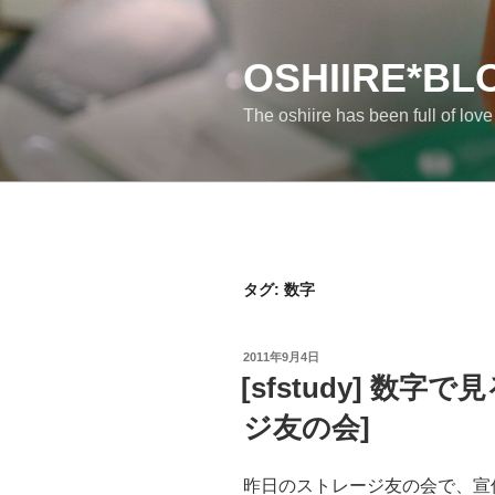
コ
ン
テ
OSHIIRE*BL
ン
The oshiire has been full of lov
ツ
へ
ス
キ
ッ
プ
タグ:
数字
投
2011年9月4日
稿
[sfstudy] 数字で見
日:
ジ友の会]
昨日のストレージ友の会で、宣