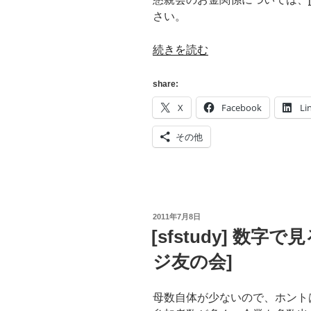
さい。
“[sfstudy]
続きを読む
数
字
share:
で
X
Facebook
Li
見
る
その他
#sfstudy
#2
[ス
ト
レ
投
2011年7月8日
稿
[sfstudy] 数字で見
ー
日:
ジ
ジ友の会]
友
の
母数自体が少ないので、ホント
会]”