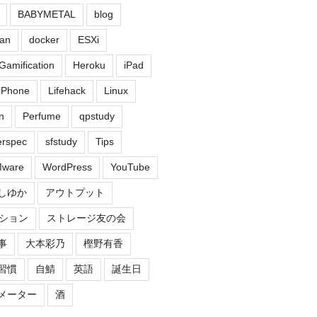
BABYMETAL
blog
an
docker
ESXi
Gamification
Heroku
iPad
iPhone
Lifehack
Linux
n
Perfume
qpstudy
erspec
sfstudy
Tips
ware
WordPress
YouTube
しゆか
アウトプット
ション
ストレージ友の会
事
大本彩乃
樫野有香
習慣
自鯖
英語
誕生日
メーター
酒