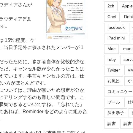
ウディアさん
が
2ch
Apple
Chef
Debi
ウディア(*´Д
ます。
facebook
iPad mini
 15% 程度、今
、当日予定外に参加されたメンバーが 1
Mac
muni
ruby
serv
だったために、参加者自体が比較的少な
ただ、キャンセル数が少なかったことは
Twitter
VM
えています。事前キャンセルの方は、仕
お風呂
か
無い方がほとんどです。
については、理由が無いため想定が分か
コミュニケー
ヒアリングするのも難しい問題です。こ
プール
仕
収集できるといいですね。「忘れてた」
れば、Reminder をどのように組み合
深田恭子
。
読書
読書
[sfstudy] #sfstudy 02 収支報告
をご覧くだ