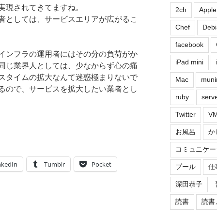
実現されてきてますね。
2ch
Apple
者としては、サービスエリアが広がるこ
Chef
Debi
facebook
インフラの運用者にはその分の負荷がか
iPad mini
同じ業界人としては、少なからず心の痛
スタイムの拡大なんて迷惑極まりないで
Mac
muni
るので、サービスを拡大したい業者とし
ruby
serv
Twitter
VM
お風呂
か
コミュニケー
nkedIn
Tumblr
Pocket
プール
仕
深田恭子
読書
読書