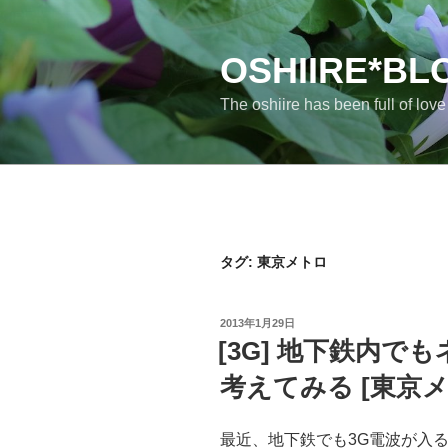
コ
ン
テ
OSHIIRE*BL
ン
The oshiire has been full of lov
ツ
へ
ス
キ
ッ
プ
タグ:
東京メトロ
投
2013年1月29日
稿
[3G] 地下鉄内
日:
考えてみる [東京メ
最近、地下鉄でも3G電波が入