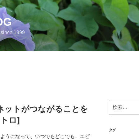
OG
e since 1999
検
でもネットがつながることを
索:
トロ]
タグ
るようになって、いつでもどこでも、ユビ