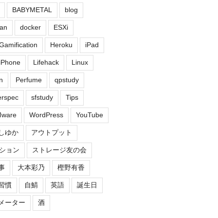
BABYMETAL
blog
an
docker
ESXi
Gamification
Heroku
iPad
iPhone
Lifehack
Linux
n
Perfume
qpstudy
erspec
sfstudy
Tips
ware
WordPress
YouTube
しゆか
アウトプット
ション
ストレージ友の会
事
大本彩乃
樫野有香
習慣
自鯖
英語
誕生日
メーター
酒