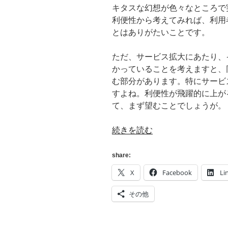
キタスな幻想が色々なところで
利便性から考えてみれば、利用
とはありがたいことです。
ただ、サービス拡大にあたり、
かっていることを考えますと、
む部分があります。特にサービ
すよね。利便性が飛躍的に上が
て、まず望むことでしょうが。
“[3G]
続きを読む
地
下
share:
鉄
X
Facebook
Li
内
で
その他
も
ネ
ッ