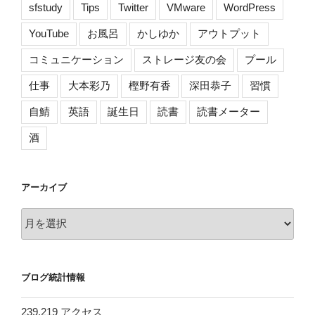
sfstudy
Tips
Twitter
VMware
WordPress
YouTube
お風呂
かしゆか
アウトプット
コミュニケーション
ストレージ友の会
プール
仕事
大本彩乃
樫野有香
深田恭子
習慣
自鯖
英語
誕生日
読書
読書メーター
酒
アーカイブ
ア
ー
カ
イ
ブログ統計情報
ブ
239,219 アクセス