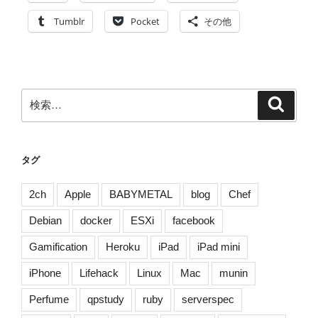
FES!!
最
Tumblr
Pocket
その他
前
列
で
起
検
検
き
索
索:
る
出
来
タグ
事
[1
2ch
Apple
BABYMETAL
blog
Chef
日
Debian
docker
ESXi
facebook
目]”
の
Gamification
Heroku
iPad
iPad mini
iPhone
Lifehack
Linux
Mac
munin
Perfume
qpstudy
ruby
serverspec