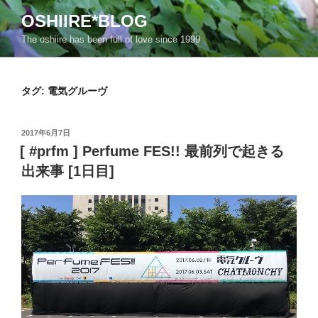
コ
OSHIIRE*BLOG
ン
The oshiire has been full of love since 1999
テ
ン
ツ
タグ:
電気グルーヴ
へ
ス
キ
投
2017年6月7日
ッ
稿
[ #prfm ] Perfume FES!! 最前列で起きる
日:
プ
出来事 [1日目]