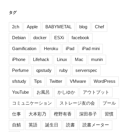
へ
行
タグ
っ
て
2ch
Apple
BABYMETAL
blog
Chef
き
Debian
docker
ESXi
facebook
た
ら、
Gamification
Heroku
iPad
iPad mini
凄
iPhone
Lifehack
Linux
Mac
munin
か
っ
Perfume
qpstudy
ruby
serverspec
た
[上
sfstudy
Tips
Twitter
VMware
WordPress
野]”
YouTube
お風呂
かしゆか
アウトプット
の
コミュニケーション
ストレージ友の会
プール
仕事
大本彩乃
樫野有香
深田恭子
習慣
自鯖
英語
誕生日
読書
読書メーター