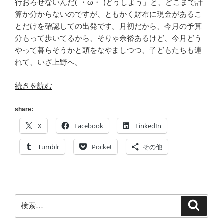
行おろせないんだ(´・ω・`)どうしよう」と、どこまで計
算か分からないのですが、ともかく財布に現金があるこ
とだけを確認しての出発です。月初だから、今月の予算
分もって歩いてるから、そりゃ余裕あるけど、今月どう
やって暮らそうかと頭をなやましつつ、子どもたちも連
れて、いざ上野へ。
“[シ
続きを読む
ア
タ
share:
ー
X
Facebook
LinkedIn
36○]
国
Tumblr
Pocket
その他
立
科
学
博
検
検
物
索
索:
館