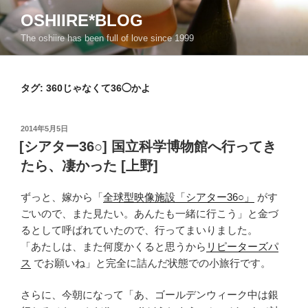
コ
OSHIIRE*BLOG
ン
The oshiire has been full of love since 1999
テ
ン
ツ
タグ:
360じゃなくて36◯かよ
へ
ス
キ
投
2014年5月5日
ッ
稿
[シアター36○] 国立科学博物館へ行ってき
日:
プ
たら、凄かった [上野]
ずっと、嫁から「
全球型映像施設「シアター36○」
がす
ごいので、また見たい。あんたも一緒に行こう」と金づ
るとして呼ばれていたので、行ってまいりました。
「あたしは、また何度かくると思うから
リピーターズパ
ス
でお願いね」と完全に詰んだ状態での小旅行です。
さらに、今朝になって「あ、ゴールデンウィーク中は銀