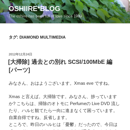
コ
OSHIIRE*BLOG
ン
The oshiire has been full of love since 1999
テ
ン
ツ
タグ:
DIAMOND MULTIMEDIA
へ
ス
キ
投
2012年12月24日
ッ
稿
[大掃除] 過去との別れ SCSI/100MbE 編
日:
プ
[パーツ]
みなさん、おはようございます。Xmas eve ですね。
Xmas と言えば。大掃除です。みなさん、捗っています
か? こちらは、掃除のオトモに Perfumeの Live DVD 流し
たり、ハルヒ観てたら一向に進まなくて困っています。
自業自得ですね、反省します。
ところで、昨日のハルヒは「憂鬱」だったので、今日は