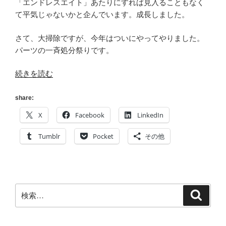
「エンドレスエイト」あたりにすれば見入ることもなく
て平気じゃないかと企んでいます。成長しました。
さて、大掃除ですが、今年はついにやってやりました。
パーツの一斉処分祭りです。
“[大
続きを読む
掃
除]
share:
過
X
Facebook
LinkedIn
去
と
Tumblr
Pocket
その他
の
別
れ
SCSI/100MbE
検
検
編
索
索:
[パ
ー