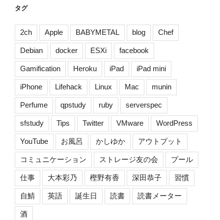
ツ]”
タグ
の
2ch
Apple
BABYMETAL
blog
Chef
Debian
docker
ESXi
facebook
Gamification
Heroku
iPad
iPad mini
iPhone
Lifehack
Linux
Mac
munin
Perfume
qpstudy
ruby
serverspec
sfstudy
Tips
Twitter
VMware
WordPress
YouTube
お風呂
かしゆか
アウトプット
コミュニケーション
ストレージ友の会
プール
仕事
大本彩乃
樫野有香
深田恭子
習慣
自鯖
英語
誕生日
読書
読書メーター
酒